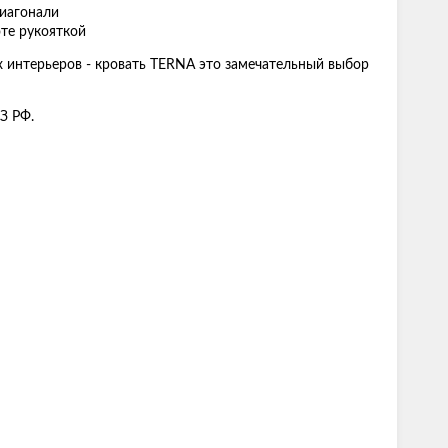
иагонали
оте рукояткой
 интерьеров - кровать TERNA это замечательный выбор
З РФ.