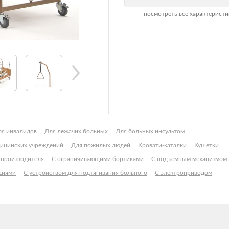
посмотреть все характеристи
ля инвалидов
Для лежачих больных
Для больных инсультом
ицинских учреждений
Для пожилых людей
Кровати-каталки
Кушетки
 производителя
С ограничивающими бортиками
С подъемным механизмом
циями
С устройством для подтягивания больного
С электроприводом