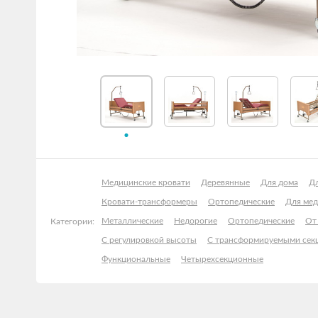
Медицинские кровати
Деревянные
Для дома
Д
Кровати-трансформеры
Ортопедические
Для мед
Металлические
Недорогие
Ортопедические
От
Категории:
С регулировкой высоты
С трансформируемыми сек
Функциональные
Четырехсекционные