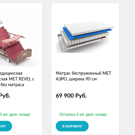
едицинская
Матрас беспружинный МЕТ
М
ская МЕТ REVEL с
АЭРО, ширина 90 см
О
 без матраса
с
Руб.
69 900
Руб.
1 шт. (доп. склад)
Осталось 2 шт. (доп. склад)
ИНУ
В КОРЗИНУ