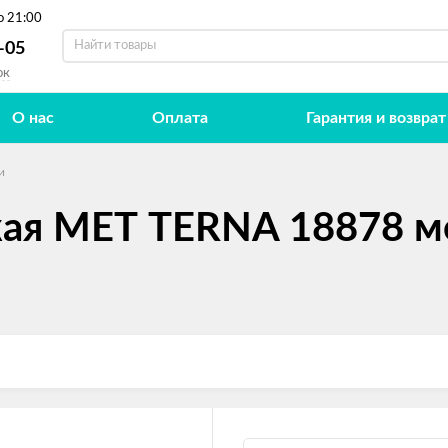
о 21:00
-05
ок
О нас
Оплата
Гарантия и возврат
и
кая МЕТ TERNA 18878 м
а