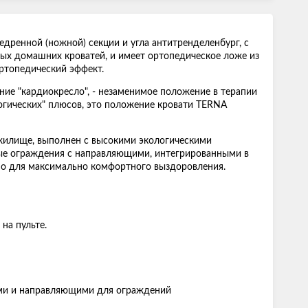
дренной (ножной) секции и угла антитренделенбург, с
тых домашних кроватей, и имеет ортопедическое ложе из
ртопедический эффект.
ние "кардиокресло", - незаменимое положение в терапии
огических" плюсов, это положение кровати TERNA
 жилище, выполнен с высокими экологическими
вые ограждения с направляющими, интегрированными в
ано для максимально комфортного выздоровления.
на пульте.
ами и направляющими для ограждений