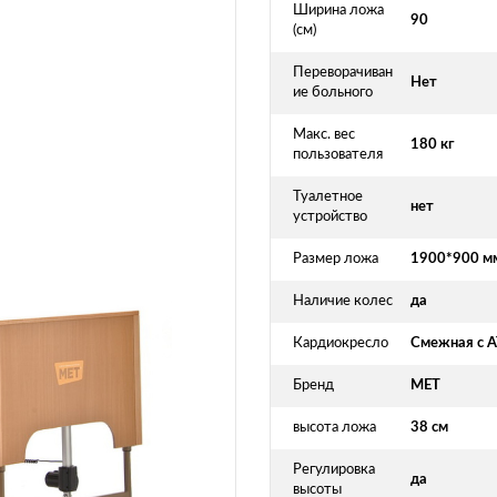
Ширина ложа
90
(см)
Переворачиван
Нет
ие больного
Макс. вес
180 кг
пользователя
Туалетное
нет
устройство
Размер ложа
1900*900 м
Наличие колес
да
Кардиокресло
Смежная с 
Бренд
MET
высота ложа
38 см
Регулировка
да
высоты