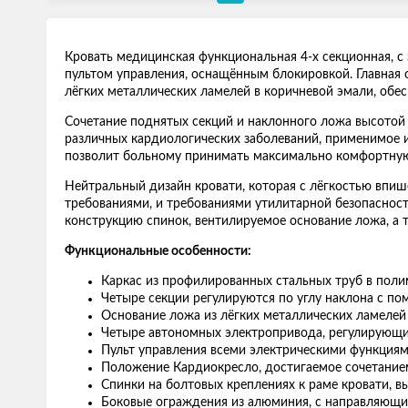
Кровать медицинская функциональная 4-х секционная, с 
пультом управления, оснащённым блокировкой. Главная 
лёгких металлических ламелей в коричневой эмали, об
Сочетание поднятых секций и наклонного ложа высотой 
различных кардиологических заболеваний, применимое 
позволит больному принимать максимально комфортную 
Нейтральный дизайн кровати, которая с лёгкостью впи
требованиями, и требованиями утилитарной безопаснос
конструкцию спинок, вентилируемое основание ложа, а 
Функциональные особенности:
Каркас из профилированных стальных труб в пол
Четыре секции регулируются по углу наклона с по
Основание ложа из лёгких металлических ламелей
Четыре автономных электропривода, регулирующи
Пульт управления всеми электрическими функция
Положение Кардиокресло, достигаемое сочетание
Спинки на болтовых креплениях к раме кровати,
Боковые ограждения из алюминия, с направляющи