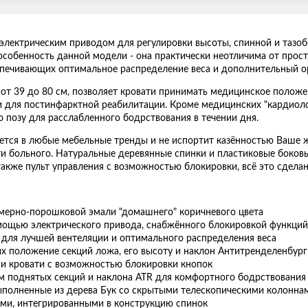
электрическим приводом для регулировки высоты, спинной и тазобе
особенность данной модели - она практически неотличима от прос
еспечивающих оптимальное распределение веса и дополнительный о
от 39 до 80 см, позволяет кровати принимать медицинское положе
и для постинфарктной реабилитации. Кроме медицинских "кардиол
позу для расслабленного бодрствования в течении дня.
шется в любые мебельные тренды и не испортит казённостью Ваше
ти больного. Натуральные деревянные спинки и пластиковые боко
также пульт управления с возможностью блокировки, всё это сдел
имерно-порошковой эмали "домашнего" коричневого цвета
мощью электрического привода, снабжённого блокировкой функций 
 для лучшей вентеляции и оптимального распределения веса
х положение секций ложа, его высоту и наклон Антитренделенбург
ми кровати с возможностью блокировки кнопок
м поднятых секций и наклона ATR для комфортного бодрствования
 выполненные из дерева Бук со скрытыми телескопическими колонн
ми, интегрированными в конструкцию спинок