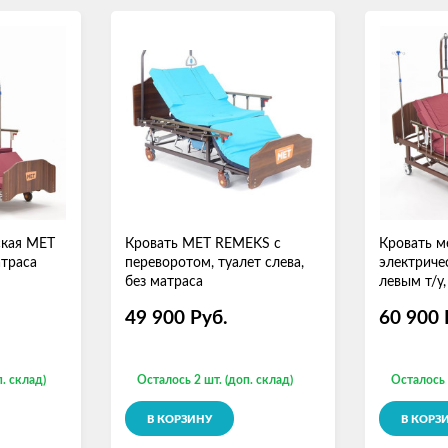
ская МЕТ
Кровать МЕТ REMEKS с
Кровать м
атраса
переворотом, туалет слева,
электриче
без матраса
левым т/у,
49 900
Руб.
60 900
. склад)
Осталось 2 шт. (доп. склад)
Осталось 
В КОРЗИНУ
В КОРЗ