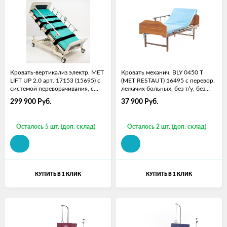
Кровать-вертикализ электр. MET
Кровать механич. BLY 0450 T
LIFT UP 2.0 арт. 17153 (15695) с
(MET RESTAUT) 16495 с перевор.
системой переворачивания, с
лежачих больных, без т/у, без
туалетом
матраса
299 900
Руб.
37 900
Руб.
Осталось 5 шт. (доп. склад)
Осталось 2 шт. (доп. склад)
КУПИТЬ В 1 КЛИК
КУПИТЬ В 1 КЛИК