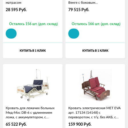
матрасом
Венге с боковым
переворачиванием, т/у с
28 595
Руб.
79 515
Руб.
матрасом
Осталось 156 шт. (доп. склад)
Осталось 166 шт. (доп. склад)
КУПИТЬ В 1 КЛИК
КУПИТЬ В 1 КЛИК
Кровать для лежачих больных
Кровать электрическая MET EVA
Мед-Мос DB-6 с удлинением
арт. 17134 (14148) с
ложа, с аккумулятором, с
переворотом, с т/у, без АКБ, с
матрасом
матрасом
65 522
Руб.
159 900
Руб.