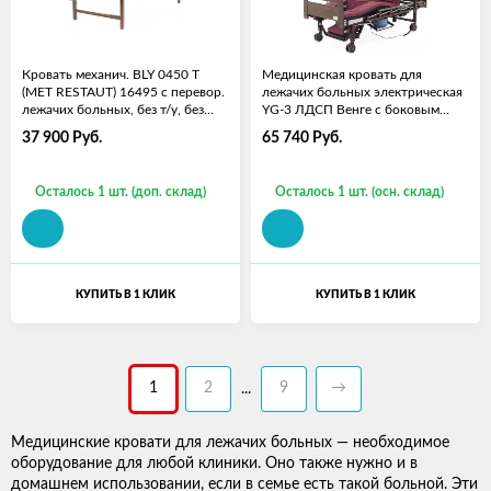
Кровать механич. BLY 0450 T
Медицинская кровать для
(MET RESTAUT) 16495 с перевор.
лежачих больных электрическая
лежачих больных, без т/у, без
YG-3 ЛДСП Венге с боковым
матраса
переворач., с матрасом
37 900
Руб.
65 740
Руб.
Осталось 1 шт. (доп. склад)
Осталось 1 шт. (осн. склад)
КУПИТЬ В 1 КЛИК
КУПИТЬ В 1 КЛИК
1
2
9
→
...
Медицинские кровати для лежачих больных — необходимое
оборудование для любой клиники. Оно также нужно и в
домашнем использовании, если в семье есть такой больной. Эти