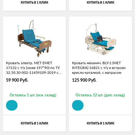
КУПИТЬ В 1 КЛИК
КУПИТЬ В 1 КЛИК
Кровать электр. MET EMET
Кровать механич. BLY-1 (МЕТ
17132 с т/у (ложе 197*90) по ТУ
INTEGRA) 16821 с т/у и встроен
32.50.30-002-11459109-2019 с
кресло-каталкой, с матрасом
матрасом
59 900
Руб.
125 900
Руб.
Осталось 1 шт. (осн. склад)
Осталось 12 шт. (доп. склад)
КУПИТЬ В 1 КЛИК
КУПИТЬ В 1 КЛИК