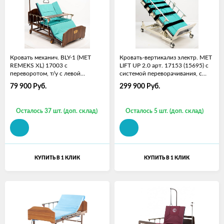
Кровать механич. BLY-1 (MET
Кровать-вертикализ электр. MET
REMEKS XL) 17003 с
LIFT UP 2.0 арт. 17153 (15695) с
переворотом, т/у с левой
системой переворачивания, с
стороны, с матрасом и столиком
туалетом
79 900
Руб.
299 900
Руб.
Осталось 37 шт. (доп. склад)
Осталось 5 шт. (доп. склад)
КУПИТЬ В 1 КЛИК
КУПИТЬ В 1 КЛИК