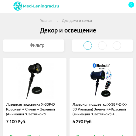
0
Главная
Для дома и семьи
Декор и освещение
Фильтр
Лазерная подсветка X-33P-D
Лазерная подсветка X-38P-D (X-
Красный + Синий + Зеленый
30 Premium) Зеленый+Красный
(Анимация "Светлячок")
(анимация "Светлячок") +
Bluetooth колонка
7 100
Руб.
6 290
Руб.