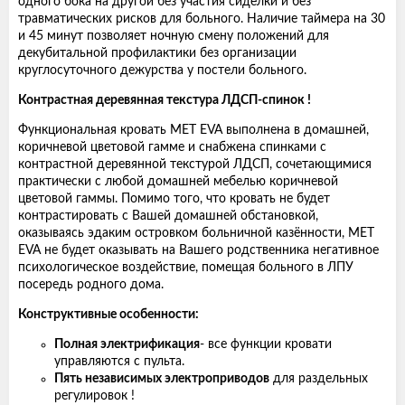
одного бока на другой без участия сиделки и без
травматических рисков для больного. Наличие таймера на 30
и 45 минут позволяет ночную смену положений для
декубитальной профилактики без организации
круглосуточного дежурства у постели больного.
Контрастная деревянная текстура ЛДСП-спинок !
Функциональная кровать МЕТ EVA выполнена в домашней,
коричневой цветовой гамме и снабжена спинками с
контрастной деревянной текстурой ЛДСП, сочетающимися
практически с любой домашней мебелью коричневой
цветовой гаммы. Помимо того, что кровать не будет
контрастировать с Вашей домашней обстановкой,
оказываясь эдаким островком больничной казённости, MET
EVA не будет оказывать на Вашего родственника негативное
психологическое воздействие, помещая больного в ЛПУ
посередь родного дома.
Конструктивные особенности:
Полная электрификация
- все функции кровати
управляются с пульта.
Пять независимых электроприводов
для раздельных
регулировок !