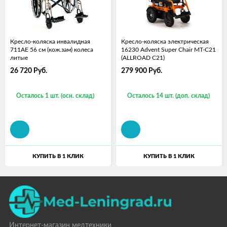
Кресло-коляска инвалидная
Кресло-коляска электрическая
711AE 56 см (кож.зам) колеса
16230 Advent Super Chair MT-C21
литые
(ALLROAD C21)
26 720
Руб.
279 900
Руб.
Осталось 1 шт. (осн. склад)
Осталось 14 шт. (доп. склад)
КУПИТЬ В 1 КЛИК
КУПИТЬ В 1 КЛИК
Интернет-магазин медтехники