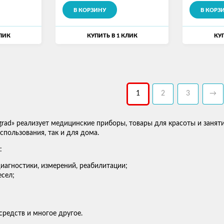
В КОРЗИНУ
В КОРЗ
КЛИК
КУПИТЬ В 1 КЛИК
КУП
1
2
3
→
grad» реализует медицинские приборы, товары для красоты и занят
пользования, так и для дома.
:
иагностики, измерений, реабилитации;
сел;
средств и многое другое.