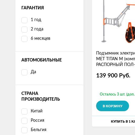
ГАРАНТИЯ
1 год
2 года
6 месяцев
Подъемник электр
MET TITAN M (комп
АВТОМОБИЛЬНЫЕ
РАСПОРНЫЙ ПОЛ-
ПОТОЛОК (подъемн
Да
139 900
Руб.
кроншт, подвес)
СТРАНА
Осталось 3 шт. (доп.
ПРОИЗВОДИТЕЛЬ
В КОРЗИНУ
Китай
Россия
КУПИТЬ В 1 
Бельгия