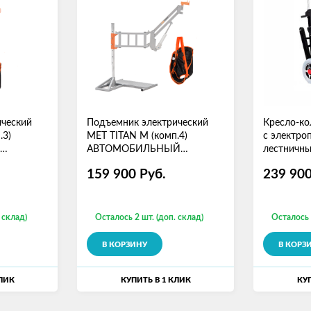
ический
Подъемник электрический
Кресло-ко
.3)
MET TITAN M (комп.4)
с электро
АВТОМОБИЛЬНЫЙ
лестничн
, удлин,
(подъемник, удлин, а/м
(19376)
159 900
Руб.
239 90
кронштейн, подвес)
 склад)
Осталось 2 шт. (доп. склад)
Осталось 
В КОРЗИНУ
В КОРЗ
КЛИК
КУПИТЬ В 1 КЛИК
КУП