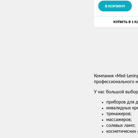
В КОРЗИНУ
КУПИТЬ В 1 
Компания «Med-Lenin
профессионального ис
У нас большой выбор
приборов для д
инвалидных кре
тренажеров;
массажеров;
солевых ламп;
косметических 