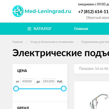
ежедневно
с 09:00 д
+7 (812) 614-11
Обратный звон
КАТАЛОГ
Главная
Главная
Уход за больными и пожилыми
Подъемники для ин
Электрические подъ
Показано 16 из 46
ЦЕНА
от
до
Руб.
БРЕНД