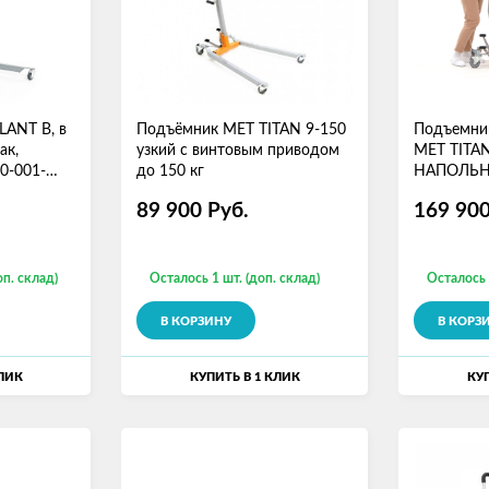
LANT B, в
Подъёмник MET TITAN 9-150
Подъемник
ак,
узкий с винтовым приводом
MET TITAN
50-001-
до 150 кг
НАПОЛЬН
(подъемник
89 900
Руб.
169 90
подвес)
оп. склад)
Осталось 1 шт. (доп. склад)
Осталось 
В КОРЗИНУ
В КОРЗ
КЛИК
КУПИТЬ В 1 КЛИК
КУП