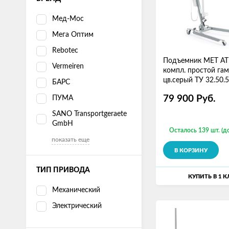
Мед-Мос
Мега Оптим
Rebotec
Подъемник MET AT
Vermeiren
компл. простой гам
цв.серый ТУ 32.50.
БАРС
11459109-2019
79 900
Руб.
ПУМА
SANO Transportgeraete
GmbH
Осталось 139 шт. (д
показать еще
В КОРЗИНУ
ТИП ПРИВОДА
КУПИТЬ В 1 
Механический
Электрический