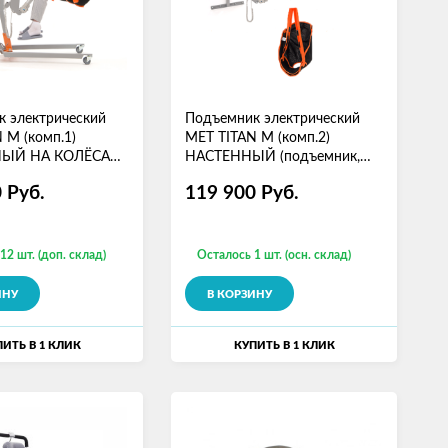
 электрический
Подъемник электрический
 M (комп.1)
MET TITAN M (комп.2)
ЫЙ НА КОЛЁСАХ
НАСТЕННЫЙ (подъемник,
, колесная база,
удлин, настен.кронштейн,
0
Руб.
119 900
Руб.
подвес)
12 шт. (доп. склад)
Осталось 1 шт. (осн. склад)
ИНУ
В КОРЗИНУ
ИТЬ В 1 КЛИК
КУПИТЬ В 1 КЛИК