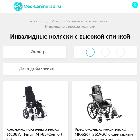
0
Главная
Уход за больными и пожилыми
Инвалидные кресла-коляски
Инвалидные коляски с высокой спинкой
Фильтр
Дата добавления
Кресло-коляска электрическая
Кресло-коляска механическая
16238 All Terrain MT-85 (Comfort
MK-620 (FS619GC) с санитарным
85)
устр-вом и тормозами для