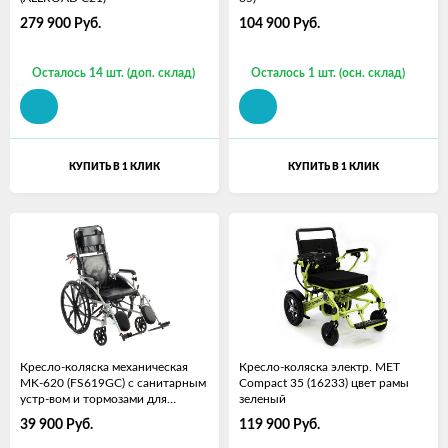
279 900
Руб.
104 900
Руб.
Осталось 14 шт. (доп. склад)
Осталось 1 шт. (осн. склад)
КУПИТЬ В 1 КЛИК
КУПИТЬ В 1 КЛИК
Кресло-коляска механическая
Кресло-коляска электр. MET
MK-620 (FS619GC) с санитарным
Compact 35 (16233) цвет рамы
устр-вом и тормозами для
зеленый
сопровожд (46 см)
39 900
Руб.
119 900
Руб.