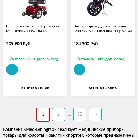
Кресло-коляска электрическая
Электропривод для инвалидной
MET Axis (20009/18416)
коляски MET OneDrive 80 (19334)
239 900
Руб.
184 900
Руб.
Осталось 6 шт. (доп. склад)
Осталось 1 шт. (доп. склад)
КУПИТЬ В 1 КЛИК
КУПИТЬ В 1 КЛИК
1
2
12
→
...
Компания «Med-Leningrad» реализует медицинские приборы,
товары для красоты и занятий спортом, которые предназначены