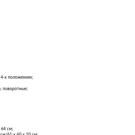
в 4-х положениях;
, поворотные;
 64 см;
см/61 х 60 х 10 см;