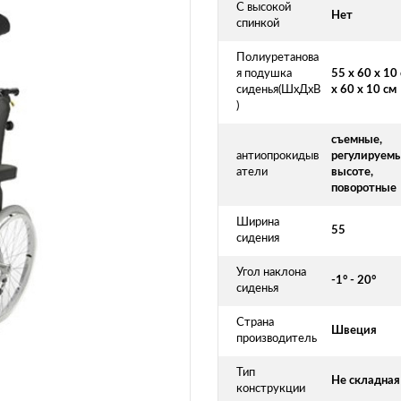
С высокой
Нет
спинкой
Полиуретанова
я подушка
55 х 60 х 10
сиденья(ШхДхВ
х 60 х 10 см
)
съемные,
антиопрокидыв
регулируемы
атели
высоте,
поворотные
Ширина
55
сидения
Угол наклона
-1° - 20°
сиденья
Страна
Швеция
производитель
Тип
Не складная
конструкции