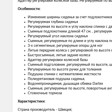
Адаптер регулировки колесной базы. Регулируемые по вы
Особенности:
Изменение ширины сиденья за счет подлокотнико
Регулируемая глубина сиденья
Регулируемая по высоте и углу наклона спинка с 
Съемные подлокотники длиной 47 см. , регулируе
Регулируемый угол наклона сиденья
Съемные, регулируемые по длине и углу наклона п
3-х сегментеные, регулирумые опоры для ног
Литые передние колеса с регулировкой по высоте 
Быстросъемные, литые задние колеса
Адаптер регулировки колесной базы
Съемный подголовник ,регулируемый по высоте, ш
Регулируемые по высоте ручки для толкания
Подушка спинки с натяжителями жесткости
Полиуретановая подушка сиденья,
Водонепроницаемая, дышащая обивка Dartex
Съемные, регулируемые по высоте, поворотные а
Стояночные тормоза
Характеристики
:
Страна производитель - Швеция;