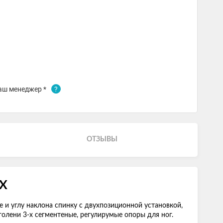
аш менеджер *
?
ОТЗЫВЫ
AX
 и углу наклона спинку с двухпозиционной установкой,
голени 3-х сегментеные, регулирумые опоры для ног.