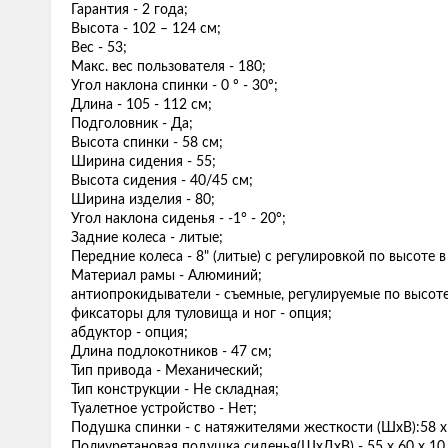
Гарантия - 2 года;
Высота - 102 – 124 см;
Вес - 53;
Макс. вес пользователя - 180;
Угол наклона спинки - 0 º - 30º;
Длина - 105 - 112 cм;
Подголовник - Да;
Высота спинки - 58 см;
Ширина сидения - 55;
Высота сидения - 40/45 см;
Ширина изделия - 80;
Угол наклона сиденья - -1° - 20°;
Задние колеса - литые;
Передние колеса - 8" (литые) с регулировкой по высоте 
Материал рамы - Алюминий;
антиопрокидыватели - съемные, регулируемые по высоте
фиксаторы для туловища и ног - опция;
абдуктор - опция;
Длина подлокотников - 47 см;
Тип привода - Механический;
Тип конструкции - Не складная;
Туалетное устройство - Нет;
Подушка спинки - с натяжителями жесткости (ШхВ):58 х
Полиуретановая подушка сиденья(ШхДхВ) - 55 х 60 х 10 