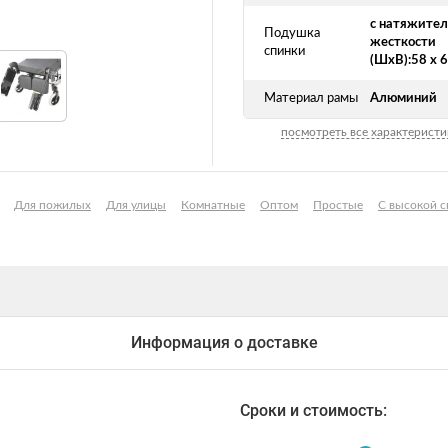
с натяжите
Подушка
жесткости
спинки
(ШхВ):58 х 6
Материал рамы
Алюминий
посмотреть все характеристи
Для пожилых
Для улицы
Комнатные
Оптом
Простые
С высокой 
Информация о доставке
Сроки и стоимость: