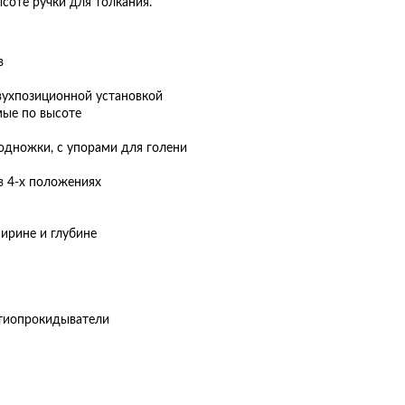
соте ручки для толкания.
в
двухпозиционной установкой
мые по высоте
одножки, с упорами для голени
в 4-х положениях
ирине и глубине
нтиопрокидыватели