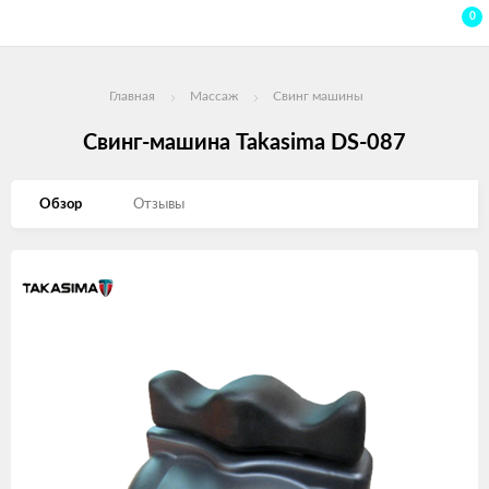
0
Главная
Массаж
Свинг машины
Свинг-машина Takasima DS-087
Обзор
Отзывы
Изображения