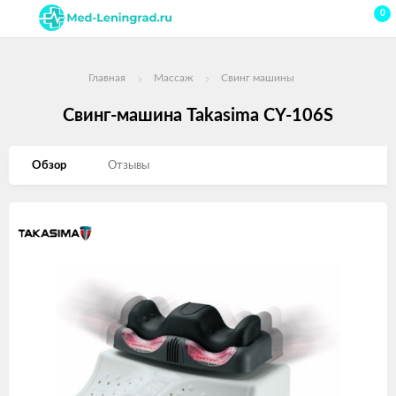
0
Главная
Массаж
Свинг машины
Свинг-машина Takasima CY-106S
Обзор
Отзывы
Изображения