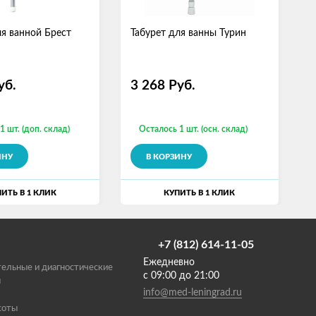
ля ванной Брест
Табурет для ванны Турин
С
Р
3
уб.
3 268
Руб.
1 шт. (доп. склад)
Осталось 1 шт. (осн. склад)
ИНУ
В КОРЗИНУ
ИТЬ В 1 КЛИК
КУПИТЬ В 1 КЛИК
+7 (812) 614-11-05
Ежедневно
ельные и диагностические
с 09:00 до 21:00
ы
info@med-leningrad.ru
соты