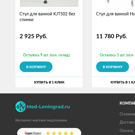
Стул для ванной KJT502 без
Стул для ванной Н
спинки
2 925
Руб.
11 780
Руб.
Осталось 9 шт. (осн. склад)
Осталось 1 шт. (осн.
В КОРЗИНУ
В КОРЗИНУ
КУПИТЬ В 1 КЛИК
КУПИТЬ В 1 К
КОМПА
О компа
Интернет-магазин медтехники
Доставк
Оплата