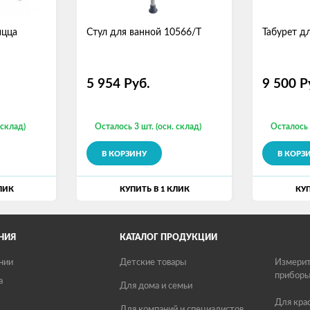
ицца
Стул для ванной 10566/T
Табурет д
5 954
Руб.
9 500
Р
 склад)
Осталось 3 шт. (осн. склад)
Осталось 
В КОРЗИНУ
В КОРЗ
ЛИК
КУПИТЬ В 1 КЛИК
КУП
НИЯ
КАТАЛОГ ПРОДУКЦИИ
нии
Детские товары
Измерит
прибор
а
Для дома и семьи
Для кра
Для компаний и специалистов