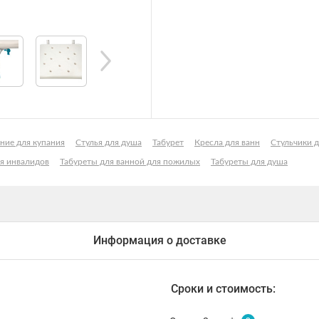
ние для купания
Стулья для душа
Табурет
Кресла для ванн
Стульчики д
ля инвалидов
Табуреты для ванной для пожилых
Табуреты для душа
Информация о доставке
Сроки и стоимость: