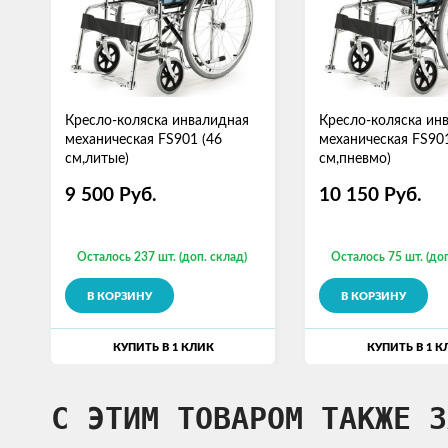
Кресло-коляска инвалидная
Кресло-коляска ин
механическая FS901 (46
механическая FS901
см,литые)
см,пневмо)
9 500
Руб.
10 150
Руб.
Осталось 237 шт. (доп. склад)
Осталось 75 шт. (доп
В КОРЗИНУ
В КОРЗИНУ
КУПИТЬ В 1 КЛИК
КУПИТЬ В 1 К
С ЭТИМ ТОВАРОМ ТАКЖЕ З