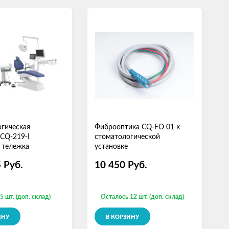
гическая
Фиброоптика CQ-FO 01 к
С
 CQ-219-I
стоматологической
у
 тележка
установке
(
5
Руб.
10 450
Руб.
5 шт. (доп. склад)
Осталось 12 шт. (доп. склад)
ИНУ
В КОРЗИНУ