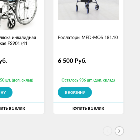
ляска инвалидная
Роллаторы MED-MOS 181.10
К
кая FS901 (41
б
M
(
уб.
6 500
Руб.
50 шт. (доп. склад)
Осталось 936 шт. (доп. склад)
ИНУ
В КОРЗИНУ
ИТЬ В 1 КЛИК
КУПИТЬ В 1 КЛИК