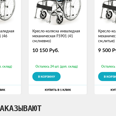
валидная
Кресло-коляска инвалидная
Кресло-ко
 (46
механическая FS901 (41
механичес
см,пневмо)
см,литые)
10 150
Руб.
9 500
Р
. склад)
Осталось 24 шт. (доп. склад)
Осталось 
В КОРЗИНУ
В КОРЗ
ЛИК
КУПИТЬ В 1 КЛИК
КУП
АКАЗЫВАЮТ