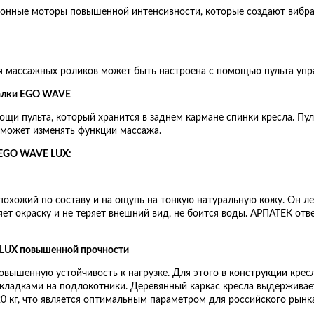
ионные моторы повышенной интенсивности, которые создают вибр
 массажных роликов может быть настроена с помощью пульта упр
чалки EGO WAVE
щи пульта, который хранится в заднем кармане спинки кресла. Пу
 может изменять функции массажа.
 EGO WAVE LUX:
похожий по составу и на ощупь на тонкую натуральную кожу. Он лег
ет окраску и не теряет внешний вид, не боится воды. АРПАТЕК от
 LUX повышенной прочности
вышенную устойчивость к нагрузке. Для этого в конструкции крес
ладками на подлокотники. Деревянный каркас кресла выдерживает 
 кг, что является оптимальным параметром для российского рынка