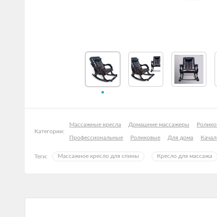
Массажные кресла
Домашние массажеры
Ролико
Категории:
Профессиональные
Роликовые
Для дома
Качал
Массажное кресло для спины
Кресло для массажа
Теги: