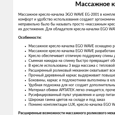
Массажное к
Массажное кресло-качалка ЭGO WAVE EG-2001 в комплек
комфорт и удобство использования создают эргономичн
неправильно было бы называть просто «массажным крес
их достижения. Для обладателя кресла-качалки EGO WAV
Особенности:
Массажное кресло-качалка EGO WAVE оснащено 
Массажное кресло-качалка EGO WAVE разработано
Кресло обеспечивает отличную поддержку спины 
Съемная накидка на спинку быстро превращает об
В кресле использованы 3 вида массажа с теплово
Расширенный роликовый механизм охватывает всю
Прочный деревянный каркас выдерживает повышен
Боковины, каркас и подлокотники выполнены в кла
Удобная подножка для ног создает дополнительн
Материал обивки АРПАТЕК легко очищается, проче
Русифицированный пульт управления и шнур питан
Широкая гамма цветов на складе и под заказ
Помимо комплектации LUX, кресло-качалка EGO W
Расширенные возможности массажного роликового меха