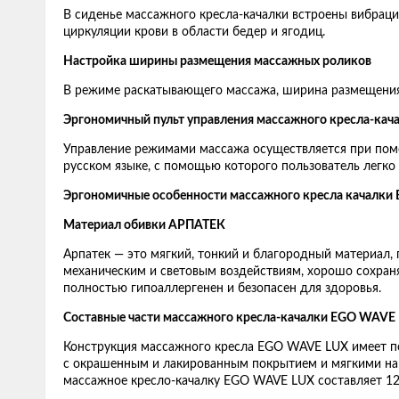
В сиденье массажного кресла-качалки встроены вибрац
циркуляции крови в области бедер и ягодиц.
Настройка ширины размещения массажных роликов
В режиме раскатывающего массажа, ширина размещения
Эргономичный пульт управления массажного кресла-ка
Управление режимами массажа осуществляется при помо
русском языке, с помощью которого пользователь легко
Эргономичные особенности массажного кресла качалки
Материал обивки АРПАТЕК
Арпатек — это мягкий, тонкий и благородный материал, 
механическим и световым воздействиям, хорошо сохраня
полностью гипоаллергенен и безопасен для здоровья.
Составные части массажного кресла-качалки EGO WAVE
Конструкция массажного кресла EGO WAVE LUX имеет по
с окрашенным и лакированным покрытием и мягкими нак
массажное кресло-качалку EGO WAVE LUX составляет 120