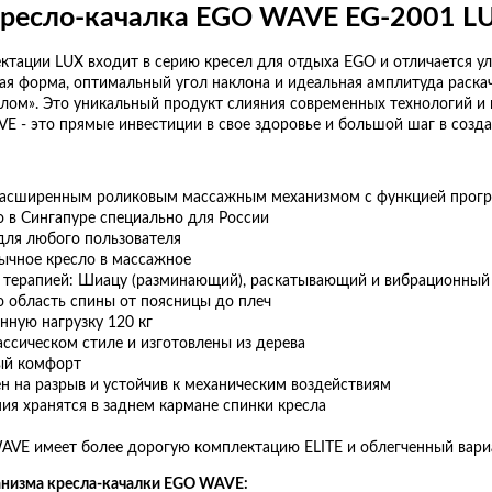
ресло-качалка EGO WAVE EG-2001 LUX
тации LUX входит в серию кресел для отдыха EGO и отличается 
ая форма, оптимальный угол наклона и идеальная амплитуда раск
лом». Это уникальный продукт слияния современных технологий и
E - это прямые инвестиции в свое здоровье и большой шаг в созда
расширенным роликовым массажным механизмом с функцией прогр
 в Сингапуре специально для России
для любого пользователя
ычное кресло в массажное
й терапией: Шиацу (разминающий), раскатывающий и вибрационный
 область спины от поясницы до плеч
ную нагрузку 120 кг
ссическом стиле и изготовлены из дерева
ый комфорт
н на разрыв и устойчив к механическим воздействиям
ия хранятся в заднем кармане спинки кресла
AVE имеет более дорогую комплектацию ELITE и облегченный вари
низма кресла-качалки EGO WAVE: