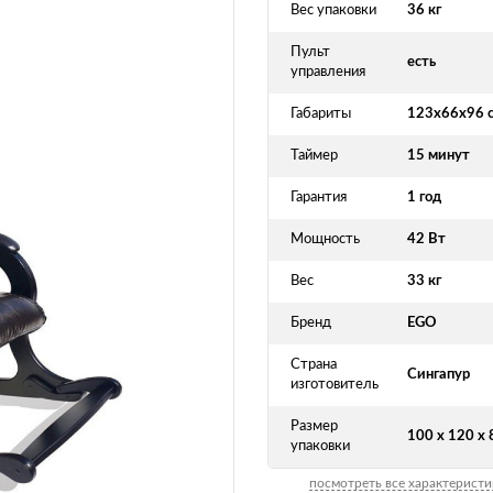
Вес упаковки
36 кг
Пульт
есть
управления
Габариты
123х66х96 
Таймер
15 минут
Гарантия
1 год
Мощность
42 Вт
Вес
33 кг
Бренд
EGO
Страна
Сингапур
изготовитель
Размер
100 х 120 х 
упаковки
посмотреть все характеристи