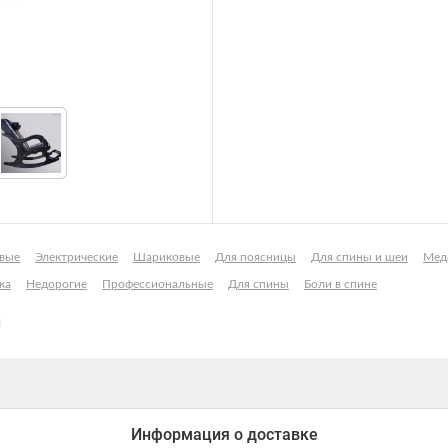
вые
Электрические
Шариковые
Для поясницы
Для спины и шеи
Мед
ка
Недорогие
Профессиональные
Для спины
Боли в спине
Информация о доставке