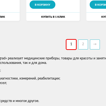
В КОРЗИНУ
В КОРЗ
КЛИК
КУПИТЬ В 1 КЛИК
КУП
1
2
→
grad» реализует медицинские приборы, товары для красоты и занят
пользования, так и для дома.
:
иагностики, измерений, реабилитации;
сел;
средств и многое другое.