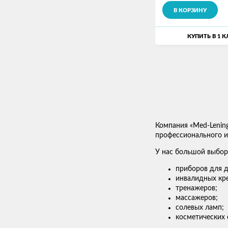
В КОРЗИНУ
КУПИТЬ В 1 
Компания «Med-Lenin
профессионального ис
У нас большой выбор
приборов для д
инвалидных кре
тренажеров;
массажеров;
солевых ламп;
косметических 