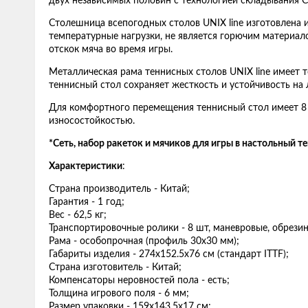
двух независимых половин с технологией складывания C
Столешница всепогодных столов UNIX line изготовлена
температурные нагрузки, не является горючим материало
отскок мяча во время игры.
Металлическая рама теннисных столов UNIX line имеет 
теннисный стол сохраняет жесткость и устойчивость н
Для комфортного перемещения теннисный стол имеет 8
износостойкостью.
*Сеть, набор ракеток и мячиков для игры в настольный т
Характеристики
:
Страна производитель - Китай;
Гарантия - 1 год;
Вес - 62,5 кг;
Транспортировочные ролики - 8 шт, маневровые, обрези
Рама - особопрочная (профиль 30x30 мм);
Габариты изделия - 274x152.5x76 см (стандарт ITTF);
Страна изготовитель - Китай;
Компенсаторы неровностей пола - есть;
Толщина игрового поля - 6 мм;
Размер упаковки - 159x143.5x17 см;