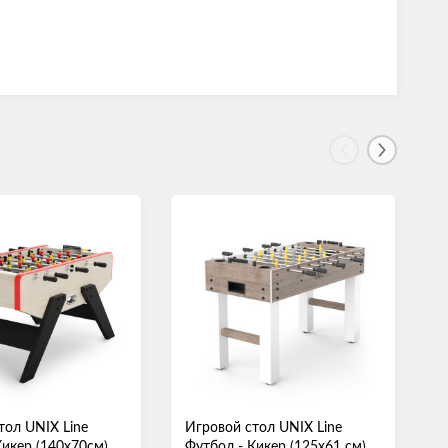
тол UNIX Line
Игровой стол UNIX Line
И
Кикер (140х70см)
Футбол - Кикер (125х61 см)
А