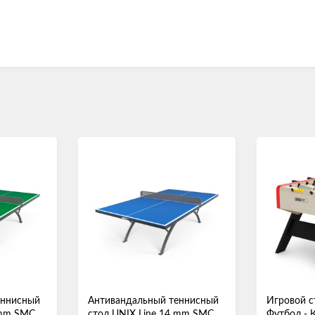
еннисный
Антивандальный теннисный
Игровой с
 mm SMC
стол UNIX Line 14 mm SMC
Футбол - 