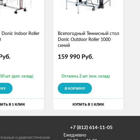
Donic Indoor Roller
Всепогодный Теннисный стол
В
й
Donic Outdoor Roller 1000
с
синий
8
Руб.
159 990
Руб.
10 шт. (доп. склад)
Осталось 2 шт. (осн. склад)
ИНУ
В КОРЗИНУ
ИТЬ В 1 КЛИК
КУПИТЬ В 1 КЛИК
+7 (812) 614-11-05
Ежедневно
ельные и диагностические