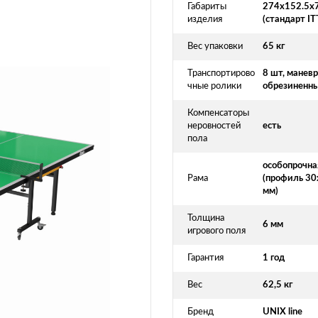
Габариты
274x152.5x
изделия
(стандарт IT
Вес упаковки
65 кг
Транспортирово
8 шт, манев
чные ролики
обрезиненн
Компенсаторы
неровностей
есть
пола
особопрочна
Рама
(профиль 30
мм)
Толщина
6 мм
игрового поля
Гарантия
1 год
Вес
62,5 кг
Бренд
UNIX line