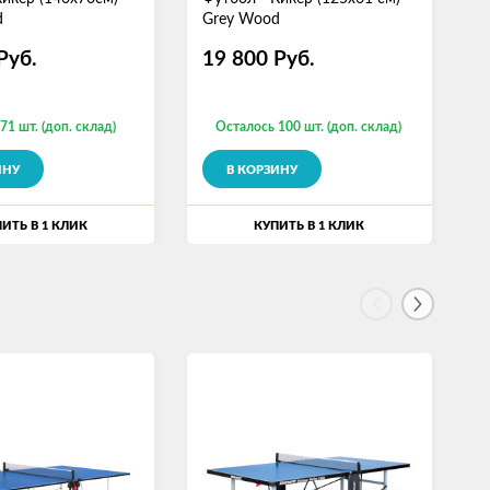
d
Grey Wood
W
Руб.
19 800
Руб.
71 шт. (доп. склад)
Осталось 100 шт. (доп. склад)
ИНУ
В КОРЗИНУ
ИТЬ В 1 КЛИК
КУПИТЬ В 1 КЛИК