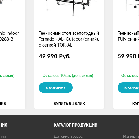
ic Indoor
Теннисный стол всепогодный
Теннисный 
30288-B
Tornado - AL- Outdoor (синий),
FUN сини
с сеткой TOR-AL
49 990
Руб.
59 990
. склад)
Осталось 10 шт. (доп. склад)
Осталось 
В КОРЗИНУ
В КОРЗ
ЛИК
КУПИТЬ В 1 КЛИК
КУП
НИЯ
КАТАЛОГ ПРОДУКЦИИ
нии
Детские товары
Измерит