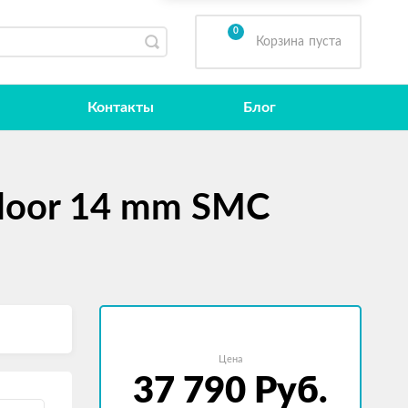
0
Корзина
пуста
Контакты
Блог
tdoor 14 mm SMC
Цена
37 790
Руб.