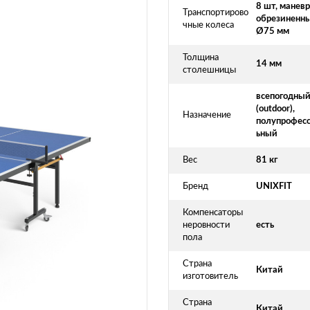
8 шт, манев
Транспортирово
обрезиненны
чные колеса
Ø75 мм
Толщина
14 мм
столешницы
всепогодны
(outdoor),
Назначение
полупрофес
ьный
Вес
81 кг
Бренд
UNIXFIT
Компенсаторы
неровности
есть
пола
Страна
Китай
изготовитель
Страна
Китай