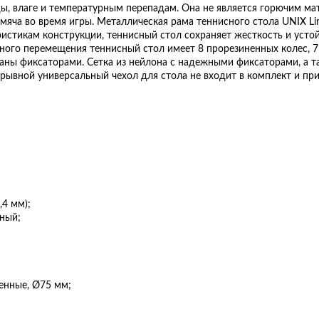
, влаге и температурным перепадам. Она не является горючим мат
мяча во время игры. Металлическая рама теннисного стола UNIX Li
ристикам конструкции, теннисный стол сохраняет жесткость и уст
ого перемещения теннисный стол имеет 8 прорезиненных колес, 7
аны фиксаторами. Сетка из нейлона с надежными фиксаторами, а та
крывной универсальный чехол для стола не входит в комплект и пр
,4 мм);
ьный;
ненные, Ø75 мм;