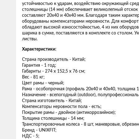
устойчивостью к ударам, воздействию окружающей среды
столешницы (14 мм) обеспечивает великолепный отскок 
составляют 20х40 и 40х40 мм. Благодаря таким характе
оборудованы компенсаторами неровности. Для комфортн
обладают высокой износостойкостью, 4 из них оборудов
шарика в сумке, поставляются в комплекте со столом. У
листвы.
Характеристики
:
Страна производитель - Китай;
Гарантия - 1 год;
Габариты - 274 х 152,5 х 76 см;
Вес - 81 кг;
Цвет рамы - черный;
Рама - особопрочная (профиль 20x40 и 40х40, толщина 1
Назначение - всепогодный (outdoor), полупрофессионал
Страна изготовитель - Китай;
Компенсаторы неровности пола - есть;
Покрытие рамы - двойное (антикоррозийное);
Толщина столешницы - 14 мм;
Транспортировочные колеса - 8 шт, маневровые, обрези
Бренд - UNIXFIT;
НДС - 5;