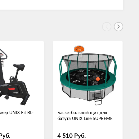
жер UNIX Fit BL-
Баскетбольный щит для
К
батута UNIX Line SUPREME
1
Руб.
4 510
Руб.