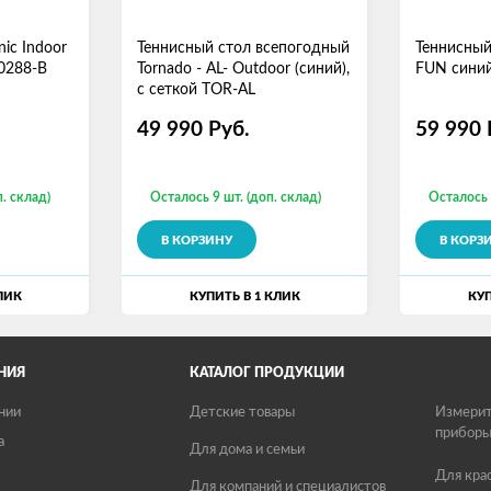
ic Indoor
Теннисный стол всепогодный
Теннисный 
30288-B
Tornado - AL- Outdoor (синий),
FUN сини
с сеткой TOR-AL
49 990
Руб.
59 990
. склад)
Осталось 9 шт. (доп. склад)
Осталось 
В КОРЗИНУ
В КОРЗ
ЛИК
КУПИТЬ В 1 КЛИК
КУП
НИЯ
КАТАЛОГ ПРОДУКЦИИ
нии
Детские товары
Измерит
прибор
а
Для дома и семьи
Для кра
Для компаний и специалистов