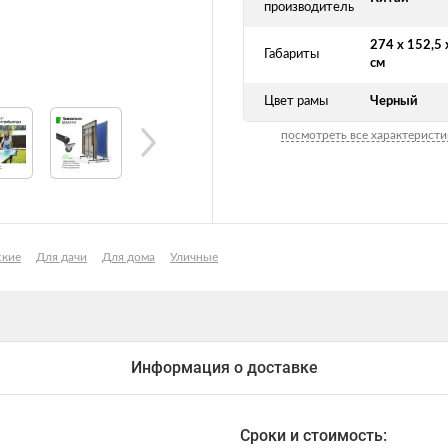
производитель
274 х 152,5 
Габариты
см
Цвет рамы
Черный
посмотреть все характеристи
ские
Для дачи
Для дома
Уличные
Информация о доставке
Сроки и стоимость: