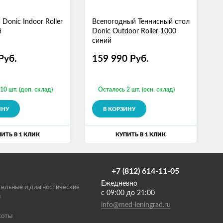
Donic Indoor Roller
Всепогодный Теннисный стол
В
й
Donic Outdoor Roller 1000
с
синий
8
Руб.
159 990
Руб.
10 шт. (доп. склад)
Осталось 2 шт. (осн. склад)
ИНУ
В КОРЗИНУ
ИТЬ В 1 КЛИК
КУПИТЬ В 1 КЛИК
+7 (812) 614-11-05
Ежедневно
ельные и диагностические
с 09:00 до 21:00
ы
info@med-leningrad.ru
соты