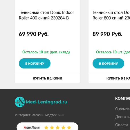
Теннисный стол Donic Indoor
Теннисный стол Don
Roller 400 синий 230284-B
Roller 800 синий 2
69 990
Руб.
89 990
Руб.
Осталось 10 шт. (доп. склад)
Осталось 10 шт. (доп
В КОРЗИНУ
В КОРЗИНУ
КУПИТЬ В 1 КЛИК
КУПИТЬ В 1 К
КОМПА
О компа
Интернет-магазин медтехники
Доставк
Оплата