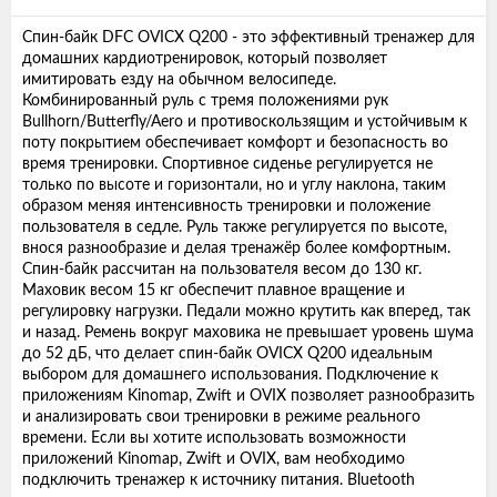
Спин-байк DFC OVICX Q200 - это эффективный тренажер для
домашних кардиотренировок, который позволяет
имитировать езду на обычном велосипеде.
Комбинированный руль с тремя положениями рук
Bullhorn/Butterfly/Aero и противоскользящим и устойчивым к
поту покрытием обеспечивает комфорт и безопасность во
время тренировки. Спортивное сиденье регулируется не
только по высоте и горизонтали, но и углу наклона, таким
образом меняя интенсивность тренировки и положение
пользователя в седле. Руль также регулируется по высоте,
внося разнообразие и делая тренажёр более комфортным.
Спин-байк рассчитан на пользователя весом до 130 кг.
Маховик весом 15 кг обеспечит плавное вращение и
регулировку нагрузки. Педали можно крутить как вперед, так
и назад. Ремень вокруг маховика не превышает уровень шума
до 52 дБ, что делает спин-байк OVICX Q200 идеальным
выбором для домашнего использования. Подключение к
приложениям Kinomap, Zwift и OVIX позволяет разнообразить
и анализировать свои тренировки в режиме реального
времени. Если вы хотите использовать возможности
приложений Kinomap, Zwift и OVIX, вам необходимо
подключить тренажер к источнику питания. Bluetooth