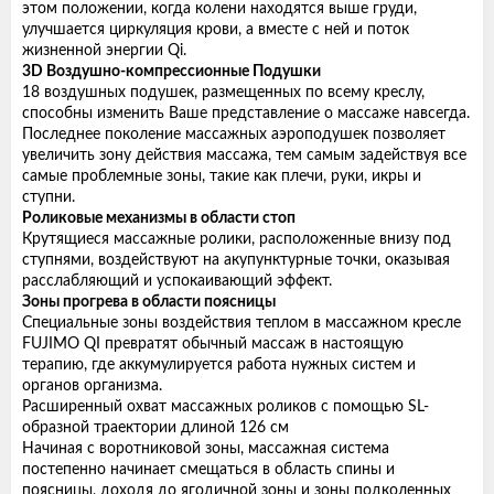
этом положении, когда колени находятся выше груди,
улучшается циркуляция крови, а вместе с ней и поток
жизненной энергии Qi.
3D Воздушно-компрессионные Подушки
18 воздушных подушек, размещенных по всему креслу,
способны изменить Ваше представление о массаже навсегда.
Последнее поколение массажных аэроподушек позволяет
увеличить зону действия массажа, тем самым задействуя все
самые проблемные зоны, такие как плечи, руки, икры и
ступни.
Роликовые механизмы в области стоп
Крутящиеся массажные ролики, расположенные внизу под
ступнями, воздействуют на акупунктурные точки, оказывая
расслабляющий и успокаивающий эффект.
Зоны прогрева в области поясницы
Специальные зоны воздействия теплом в массажном кресле
FUJIMO QI превратят обычный массаж в настоящую
терапию, где аккумулируется работа нужных систем и
органов организма.
Расширенный охват массажных роликов с помощью SL-
образной траектории длиной 126 см
Начиная с воротниковой зоны, массажная система
постепенно начинает смещаться в область спины и
поясницы, доходя до ягодичной зоны и зоны подколенных