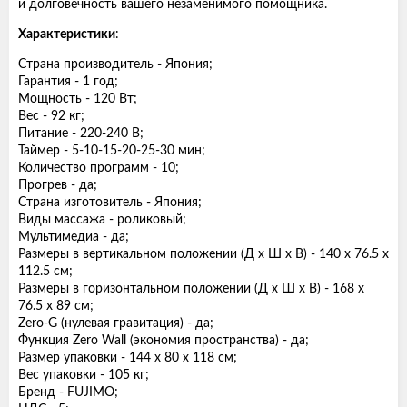
и долговечность вашего незаменимого помощника.
Характеристики
:
Страна производитель - Япония;
Гарантия - 1 год;
Мощность - 120 Вт;
Вес - 92 кг;
Питание - 220-240 В;
Таймер - 5-10-15-20-25-30 мин;
Количество программ - 10;
Прогрев - да;
Страна изготовитель - Япония;
Виды массажа - роликовый;
Мультимедиа - да;
Размеры в вертикальном положении (Д х Ш х В) - 140 х 76.5 х
112.5 см;
Размеры в горизонтальном положении (Д х Ш х В) - 168 х
76.5 х 89 см;
Zero-G (нулевая гравитация) - да;
Функция Zero Wall (экономия пространства) - да;
Размер упаковки - 144 х 80 х 118 см;
Вес упаковки - 105 кг;
Бренд - FUJIMO;