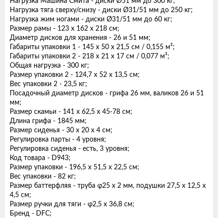
Нагрузка Машина Смита - диски Ø51 мм до 300 кг;
Нагрузка тяга сверху/снизу - диски Ø31/51 мм до 250 кг;
Нагрузка жим ногами - диски Ø31/51 мм до 60 кг;
Размер рамы - 123 х 162 х 218 см;
Диаметр дисков для хранения - 26 и 51 мм;
Габариты упаковки 1 - 145 х 50 х 21,5 см / 0,155 м³;
Габариты упаковки 2 - 218 х 21 х 17 см / 0,077 м³;
Общая нагрузка - 300 кг;
Размер упаковки 2 - 124,7 х 52 х 13,5 см;
Вес упаковки 2 - 23,5 кг;
Посадочный диаметр дисков - грифа 26 мм, валиков 26 и 51
мм;
Размер скамьи - 141 х 62,5 х 45-78 см;
Длина грифа - 1845 мм;
Размер сиденья - 30 х 20 х 4 см;
Регулировка парты - 4 уровня;
Регулировка сиденья - есть, 3 уровня;
Код товара - D943;
Размер упаковки - 196,5 х 51,5 х 22,5 см;
Вес упаковки - 82 кг;
Размер баттерфляя - труба φ25 х 2 мм, подушки 27,5 х 12,5 х
4,5 см;
Размер ручки для тяги - φ2,5 х 36,8 см;
Бренд - DFC;