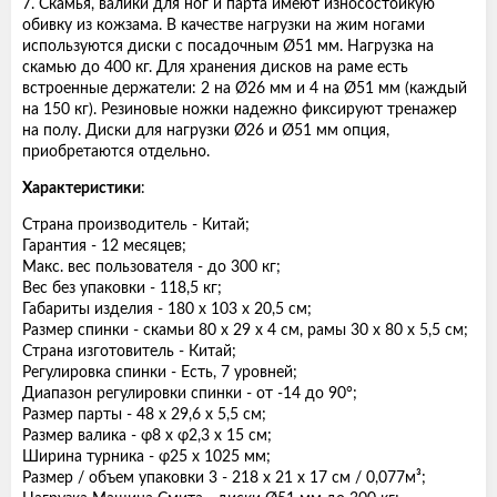
7. Скамья, валики для ног и парта имеют износостойкую
обивку из кожзама. В качестве нагрузки на жим ногами
используются диски с посадочным Ø51 мм. Нагрузка на
скамью до 400 кг. Для хранения дисков на раме есть
встроенные держатели: 2 на Ø26 мм и 4 на Ø51 мм (каждый
на 150 кг). Резиновые ножки надежно фиксируют тренажер
на полу. Диски для нагрузки Ø26 и Ø51 мм опция,
приобретаются отдельно.
Характеристики
:
Страна производитель - Китай;
Гарантия - 12 месяцев;
Макс. вес пользователя - до 300 кг;
Вес без упаковки - 118,5 кг;
Габариты изделия - 180 х 103 х 20,5 см;
Размер спинки - скамьи 80 х 29 х 4 см, рамы 30 х 80 х 5,5 см;
Страна изготовитель - Китай;
Регулировка спинки - Есть, 7 уровней;
Диапазон регулировки спинки - от -14 до 90°;
Размер парты - 48 х 29,6 х 5,5 см;
Размер валика - φ8 х φ2,3 х 15 см;
Ширина турника - φ25 х 1025 мм;
Размер / объем упаковки 3 - 218 х 21 х 17 см / 0,077м³;