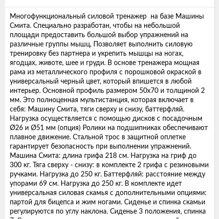
Многофункциональный силовой тренажер на базе Машины
Смита. Специально разработан, чтобы на небольшой
площади предоставить большой выбор упражнений на
различные группы мышц. Позволяет выполнить силовую
тренировку без партнера и укрепить мышцы на ногах,
ягодцах, животе, шее и груди. В основе тренажера мощная
рама из металлического профиля с порошковой окраской в
универсальный черный цвет, который впишется в любой
интерьер. Основной профиль размером 50х70 и толщиной 2
мм. Это полноценная мультистанция, которая включает в
себя: Машину Смита, тяги сверху и снизу, баттерфляй.
Нагрузка осуществляется с помощью дисков с посадочным
Ø26 и Ø51 мм (опция) Ролики на подшипниках обеспечивают
плавное движение. Стальной трос в защитной оплетке
гарантирует безопасность при выполнении упражнений.
Машина Смита: длина грифа 218 см. Нагрузка на гриф до
300 кг. Тяга сверху - снизу: в комплекте 2 грифа с резиновыми
ручками. Нагрузка до 250 кг. Баттерфляй: расстояние между
упорами 69 см. Нагрузка до 250 кг. В комплекте идет
универсальная силовая скамья с дополнительными опциями:
партой для бицепса и жим ногами. Сиденье и спинка скамьи
регулируются по углу наклона. Сиденье 3 положения, спинка