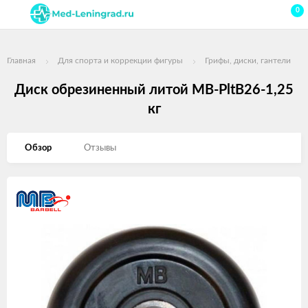
0
Главная
Для спорта и коррекции фигуры
Грифы, диски, гантели
Диск обрезиненный литой MB-PltB26-1,25
кг
Обзор
Отзывы
Изображения