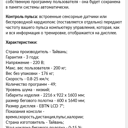
собственную программу пользователя - она будет сохранена
в памяти системы автоматически.
Контроль пульса:
встроенные сенсорные датчики или
беспроводной кардиопояс (поставляется отдельно) передают
частоту вашего пульса компьютеру управления, которая, как
и вся информация о тренировке, отображается на дисплее.
Характеристики
:
Страна производитель - Тайвань;
Гарантия - 3 года;
Напряжение - 220 В;
Макс. вес пользователя - 200 кг;
Вес без упаковки - 176 кг;
Скорость - 0.8-25 км/ч;
Количество программ - 49;
Уровень шума - низкий;
Габариты изделия - 2216 х 922 х 1603 мм;
размер бегового полотна - 600 х 1640 мм;
Размер дисплея - EBTN LCD 7";
Показания консоли -
время,скорость,дистанция,пульс,калории;
Страна изготовитель - Тайвань;