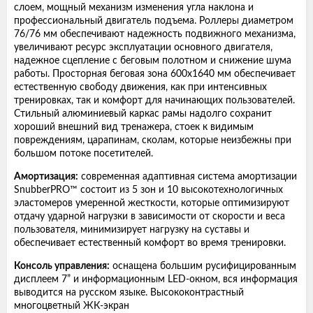
слоем, мощный механизм изменения угла наклона и
профессиональный двигатель подъема. Роллеры диаметром
76/76 мм обеспечивают надежность подвижного механизма,
увеличивают ресурс эксплуатации основного двигателя,
надежное сцепление с беговым полотном и снижение шума
работы. Просторная беговая зона 600х1640 мм обеспечивает
естественную свободу движения, как при интенсивных
тренировках, так и комфорт для начинающих пользователей.
Стильный алюминиевый каркас рамы надолго сохранит
хороший внешний вид тренажера, стоек к видимым
повреждениям, царапинам, сколам, которые неизбежны при
большом потоке посетителей.
Амортизация:
современная адаптивная система амортизации
SnubberPRO™ состоит из 5 зон и 10 высокотехнологичных
эластомеров умеренной жесткости, которые оптимизируют
отдачу ударной нагрузки в зависимости от скорости и веса
пользователя, минимизирует нагрузку на суставы и
обеспечивает естественный комфорт во время тренировки.
Консоль управления:
оснащена большим русифицированным
дисплеем 7” и информационным LED-окном, вся информация
выводится на русском языке. Высококонтрастный
многоцветный ЖК-экран