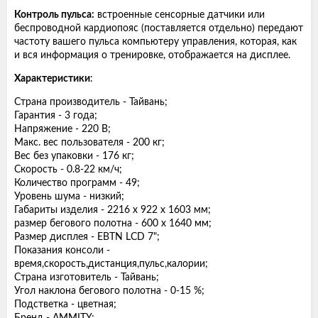
Контроль пульса:
встроенные сенсорные датчики или
беспроводной кардиопояс (поставляется отдельно) передают
частоту вашего пульса компьютеру управления, которая, как
и вся информация о тренировке, отображается на дисплее.
Характеристики
:
Страна производитель - Тайвань;
Гарантия - 3 года;
Напряжение - 220 В;
Макс. вес пользователя - 200 кг;
Вес без упаковки - 176 кг;
Скорость - 0.8-22 км/ч;
Количество программ - 49;
Уровень шума - низкий;
Габариты изделия - 2216 х 922 х 1603 мм;
размер бегового полотна - 600 х 1640 мм;
Размер дисплея - EBTN LCD 7";
Показания консоли -
время,скорость,дистанция,пульс,калории;
Страна изготовитель - Тайвань;
Угол наклона бегового полотна - 0-15 %;
Подстветка - цветная;