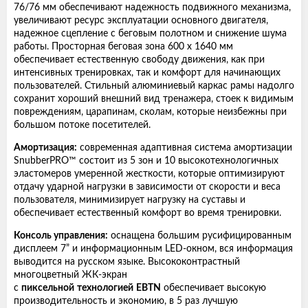
76/76 мм обеспечивают надежность подвижного механизма,
увеличивают ресурс эксплуатации основного двигателя,
надежное сцепление с беговым полотном и снижение шума
работы. Просторная беговая зона 600 х 1640 мм
обеспечивает естественную свободу движения, как при
интенсивных тренировках, так и комфорт для начинающих
пользователей. Стильный алюминиевый каркас рамы надолго
сохранит хороший внешний вид тренажера, стоек к видимым
повреждениям, царапинам, сколам, которые неизбежны при
большом потоке посетителей.
Амортизация:
современная адаптивная система амортизации
SnubberPRO™ состоит из 5 зон и 10 высокотехнологичных
эластомеров умеренной жесткости, которые оптимизируют
отдачу ударной нагрузки в зависимости от скорости и веса
пользователя, минимизирует нагрузку на суставы и
обеспечивает естественный комфорт во время тренировки.
Консоль управления:
оснащена большим русифицированным
дисплеем 7” и информационным LED-окном, вся информация
выводится на русском языке. Высококонтрастный
многоцветный ЖК-экран
с
пиксельной
технологией
EBTN
обеспечивает высокую
производительность и экономию, в 5 раз лучшую