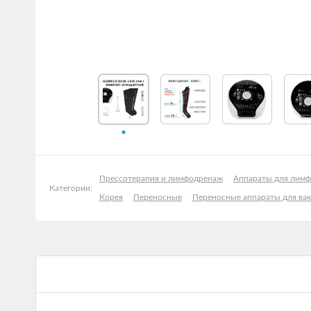
Прессотерапия и лимфодренаж
Аппараты для лим
Категории:
Корея
Переносные
Переносные аппараты для ва