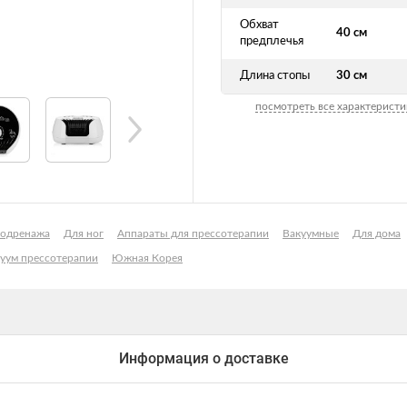
Обхват
40 см
предплечья
Длина стопы
30 см
посмотреть все характеристи
фодренажа
Для ног
Аппараты для прессотерапии
Вакуумные
Для дома
куум прессотерапии
Южная Корея
Информация о доставке