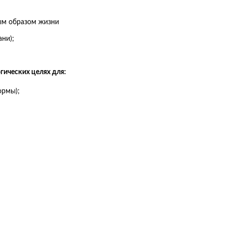
ым образом жизни
ни);
ических целях для:
ормы);