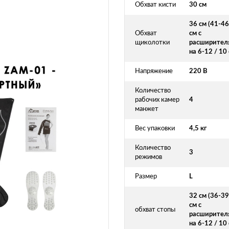
Обхват кисти
30 см
36 см (41-46
Обхват
см с
щиколотки
расширител
на 6-12 / 10 
Напряжение
220 В
Количество
рабочих камер
4
манжет
Вес упаковки
4,5 кг
Количество
3
режимов
Размер
L
32 см (36-39
см с
обхват стопы
расширител
на 6-12 / 10 