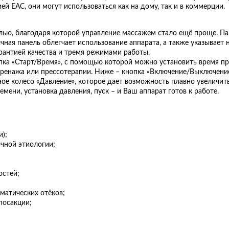
 EAC, они могут использоваться как на дому, так и в коммерции.
ью, благодаря которой управление массажем стало ещё проще. Пан
ая панель облегчает использование аппарата, а также указывает н
рантией качества и тремя режимами работы.
опка «Старт/Время», с помощью которой можно установить время пр
ренажа или прессотерапии. Ниже – кнопка «Включение/Выключение
ое колесо «Давление», которое дает возможность плавно увеличит
мени, установка давления, пуск – и Ваш аппарат готов к работе.
и);
чной этиологии;
остей;
матических отёков;
посакции;