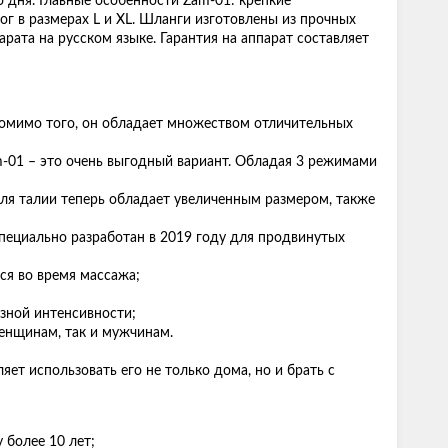
 дня. Главные особенности Zam-01: крепкие
ог в размерах L и XL. Шланги изготовлены из прочных
ата на русском языке. Гарантия на аппарат составляет
омимо того, он обладает множеством отличительных
m-01 – это очень выгодный вариант. Обладая 3 режимами
для талии теперь обладает увеличенным размером, также
ециально разработан в 2019 году для продвинутых
ся во время массажа;
азной интенсивности;
женщинам, так и мужчинам.
яет использовать его не только дома, но и брать с
 более 10 лет;