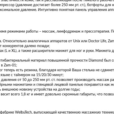
ластичности кожи, так и расслабляющий после тяжёлого рабочего
ессор (давление достигает более 250 мм рт. ст.), ботфорты для н
имальное давление. Интуитивно понятная панель управления аппар
ремя режимами работы – массаж, лимфодренаж и прессотерапия. П
 Относительно аналогичных аппаратов от Unix или Doctor Life, Za
т конкурентов далеко позади;
х (L и XL), а также расширители манжет для ног и руки. Манжета 
нтибактериальный материал повышенной прочности Diamond был сп
 в Zam-01;
г теперь есть резинка, благодаря которой Ваша стелька не сдвинет
 языке с таймером на 15/20/30 минут;
давления от 50 до 250 мм рт. ст. позволяет производить массаж р
 чёрными манжетами и глянцевой лицевой панелью понравится как 
ь внешнюю новизну устройства на долгие годы;
весит всего 1,8 кг и имеет довольно скромные габариты, что позвол
фабрике WelbuTech, выпускающей качественную массажную технику