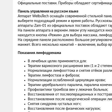
Официальные поставки. Приборы обладают сертификацией
Панель управления на русском языке
Аппарат WelbuTech оснащён современной стильной панел
выберете подходящий режим и время работы. Русскоязычн
аппараты Zam-01 из официальных поставок обладают га
На панели аппарата в верхнем левом углу находится кн
находится кнопка «Режим» для выбора массажа, лимфод
На середине панели расположено большое регулировочн
манжет. Всего несколько нажатий – включение, выбор вре
Показания лимфодренажа
В лечебных целях применяется для:
Терапии варикозного расширения вен (1 и 2 степен
Нормализации лимфооттока и снятия отёков разли
Терапии лимфостаза и фиброза;
Нормализации ослабленной циркуляции крови;
Терапии церебрального паралича, паралича конечн
Профилактики тромбоза вен у лежачих больных;
Восстановления от послеоперационных и посттрав
Восстановления после хирургической операции ли
Снятия синдрома «усталых ног»;
Восстановления после физических нагрузок;