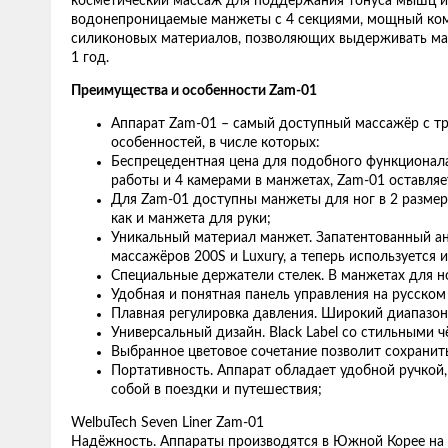
косметический массаж для поддержания тонуса мышц и э
водонепроницаемые манжеты с 4 секциями, мощный компр
силиконовых материалов, позволяющих выдерживать макс
1 год.
Преимущества и особенности Zam-01
Аппарат Zam-01 – самый доступный массажёр с т
особенностей, в числе которых:
Беспрецедентная цена для подобного функционала.
работы и 4 камерами в манжетах, Zam-01 оставляе
Для Zam-01 доступны манжеты для ног в 2 размера
как и манжета для руки;
Уникальный материал манжет. Запатентованный а
массажёров 200S и Luxury, а теперь используется и
Специальные держатели стелек. В манжетах для но
Удобная и понятная панель управления на русском
Плавная регулировка давления. Широкий диапазон 
Универсальный дизайн. Black Label со стильными
Выбранное цветовое сочетание позволит сохранит
Портативность. Аппарат обладает удобной ручкой, 
собой в поездки и путешествия;
WelbuTech Seven Liner Zam-01
Надёжность. Аппараты производятся в Южной Корее на 