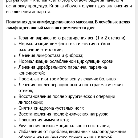
регулятора – кнопка «Start/Stop», отвечающая за начало и
остановку процедур. Кнопка «Power» служит для включения и
выключения аппарата.
Показания для лимфодренажного массажа. В лечебных целях
лимфодренажный массаж применяется для:
Терапии варикозного расширения вен (1 и 2 степени);
Нормализации лимфооттока и снятия отёков
различной этиологии;
Лечения лимфостаза и фиброза;
Нормализации ослабленной циркуляции крови;
Лечения церебрального паралича, паралича
конечностей;
Профилактики тромбоза вен у лежачих больных;
Лечения послеоперационных и посттравматических
отёков;
Восстановления после хирургической операции
липосакции;
Снятия синдрома «усталых ног»;
Восстановления после физических нагрузок;
Повышения иммунитета;
Улучшения психоэмоционального состояния;
Избавления от проблем, вызванных малоподвижным
образом жизни (низкого тонуса мышц, плохой