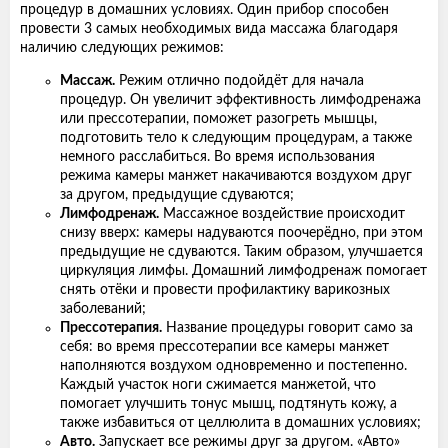
процедур в домашних условиях. Один прибор способен
провести 3 самых необходимых вида массажа благодаря
наличию следующих режимов:
Массаж.
Режим отлично подойдёт для начала
процедур. Он увеличит эффективность лимфодренажа
или прессотерапии, поможет разогреть мышцы,
подготовить тело к следующим процедурам, а также
немного расслабиться. Во время использования
режима камеры манжет накачиваются воздухом друг
за другом, предыдущие сдуваются;
Лимфодренаж.
Массажное воздействие происходит
снизу вверх: камеры надуваются поочерёдно, при этом
предыдущие не сдуваются. Таким образом, улучшается
циркуляция лимфы. Домашний лимфодренаж помогает
снять отёки и провести профилактику варикозных
заболеваний;
Прессотерапия.
Название процедуры говорит само за
себя: во время прессотерапии все камеры манжет
наполняются воздухом одновременно и постепенно.
Каждый участок ноги сжимается манжетой, что
помогает улучшить тонус мышц, подтянуть кожу, а
также избавиться от целлюлита в домашних условиях;
Авто.
Запускает все режимы друг за другом. «Авто»