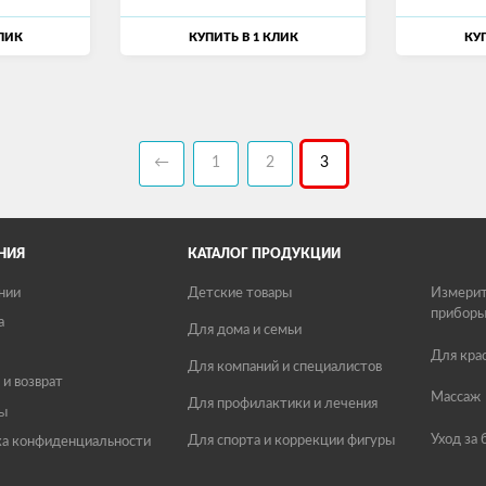
КЛИК
КУПИТЬ В 1 КЛИК
КУП
←
1
2
3
НИЯ
КАТАЛОГ ПРОДУКЦИИ
нии
Детские товары
Измерит
прибор
а
Для дома и семьи
Для кра
Для компаний и специалистов
 и возврат
Массаж
Для профилактики и лечения
ы
Уход за
Для спорта и коррекции фигуры
а конфиденциальности