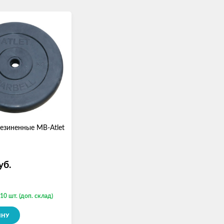
езиненные MB-Atlet
уб.
10 шт. (доп. склад)
ИНУ