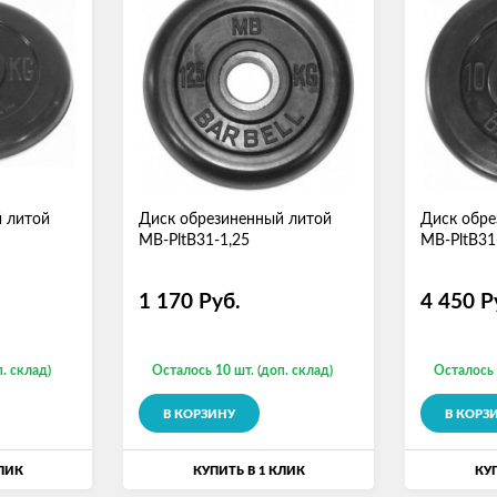
 литой
Диск обрезиненный литой
Диск обре
MB-PltB31-1,25
MB-PltB31
1 170
Руб.
4 450
Р
. склад)
Осталось 10 шт. (доп. склад)
Осталось 
В КОРЗИНУ
В КОРЗ
КЛИК
КУПИТЬ В 1 КЛИК
КУП