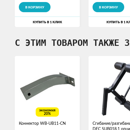
В КОРЗИНУ
В КОРЗИНУ
КУПИТЬ В 1 КЛИК
КУПИТЬ В 1 К
С ЭТИМ ТОВАРОМ ТАКЖЕ З
экономия
20%
Коннектор WB-UB11-CN
Сгибание/разгибан
DFC SUB018.1 опц