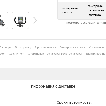
сенсорные
измерение
датчики на
пульса
поручнях
посмотреть все характеристи
В кредит
В рассрочку
Горизонтальные
Электромагнитные
Магнитные
дкой
Со спинкой
Спортивные тренажеры-велотренажеры
Электрические
Информация о доставке
Сроки и стоимость: