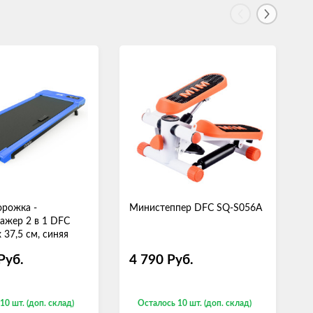
орожка -
Министеппер DFC SQ-S056A
М
ажер 2 в 1 DFC
х 37,5 см, синяя
Руб.
4 790
Руб.
10 шт. (доп. склад)
Осталось 10 шт. (доп. склад)