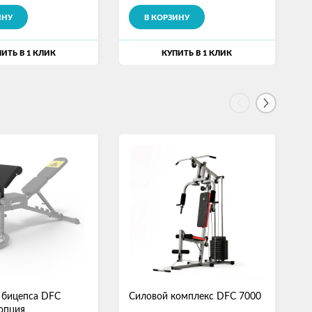
ИНУ
В КОРЗИНУ
ИТЬ В 1 КЛИК
КУПИТЬ В 1 КЛИК
 бицепса DFC
Силовой комплекс DFC 7000
С
опция
D