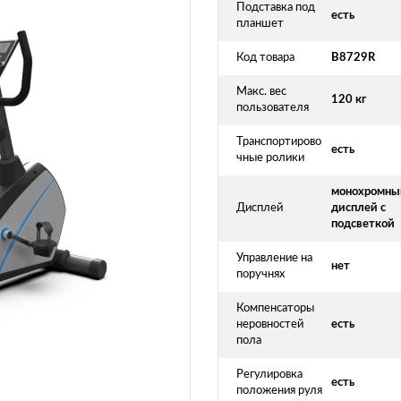
Подставка под
есть
планшет
Код товара
B8729R
Макс. вес
120 кг
пользователя
Транспортирово
есть
чные ролики
монохромны
Дисплей
дисплей с
подсветкой
Управление на
нет
поручнях
Компенсаторы
неровностей
есть
пола
Регулировка
есть
положения руля