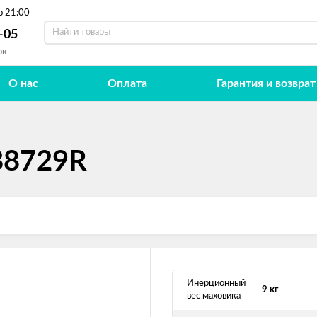
о 21:00
-05
ок
О нас
Оплата
Гарантия и возврат
В8729R
Инерционный
9 кг
вес маховика