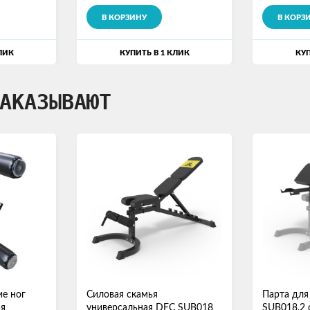
В КОРЗИНУ
В КОРЗ
ЛИК
КУПИТЬ В 1 КЛИК
КУП
АКАЗЫВАЮТ
ие ног
Силовая скамья
Парта для
ия
универсальная DFC SUB018
SUB018.2 