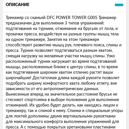
ОПИСАНИЕ
Тренажер со скамьей DFC POWER TOWER G005 Тренажер
предназначен для выполнения 3 типов упражнений:
подтягивания на турнике, отжимания на брусьях от пола, и
прокачки пресса, воздействуя на разные группы мышц тела
на одном тренажере. Занятия на этом тренажере
способствуют развитию мышц рук, плечевого пояса, спины и
пресса. Турник позволяет подтягиваться разным хватом,
смещая нагрузку на желаемые участки мышц спины. Узко
расположенный турник нагружает во время подтягиваний
мышцы, расположенные ближе к центру спины, в то время
как подтягивания широким хватом отлично растят ваши
широчайшие! Достаточная длина каждой рукояти позволит
подобрать ширину комфортного хвата любому атлету, вне
зависимости от его антропометрических данных.
Вынесенные вперед на значительное расстояние брусья не
стесняют спортсмена в выборе положения для выполнения
отжиманий. Их удобно будет делать, как находясь лицом к
тренажеру, так и спиной к нему. Спинка и специальные упоры
для локтей дополнены двумя вертикальными рукоятками
для максимального комфорта выполнения упражнений для
пресса. А с помощью покрытых уретановыми пластинами