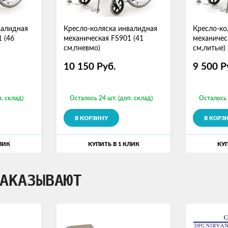
валидная
Кресло-коляска инвалидная
Кресло-ко
 (46
механическая FS901 (41
механичес
см,пневмо)
см,литые)
10 150
Руб.
9 500
Р
. склад)
Осталось 24 шт. (доп. склад)
Осталось 
В КОРЗИНУ
В КОРЗ
ЛИК
КУПИТЬ В 1 КЛИК
КУП
АКАЗЫВАЮТ