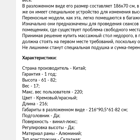
весе.
В разложенном виде его размер составляет 186х70 см, в
же он имеет специальное устройство для изменения вы
Переносные модели, как эта, легко помещаются в багаж
Изначально они предназначены для проведения сеансов 
помещениях, где существует проблема свободного мест
Принимая решение купить массажный стол недорого, в пе
должна стоять на первом месте требований, поскольку о
Не лишними станут специальная подушка и сумка-перено
Характеристики
:
Страна производитель - Китай;
Гарантия - 1 год;
Высота - 61 - 82;
Вес - 17;
Макс. вес пользователя - 220;
Цвет - Кремовый/красный;
Длина - 216;
Габариты в разложенном виде - 216*90,5*61-82 см;
Подголовник - Да;
Поверхность - винил-люкс;
Регулировка высоты - Да;
Материал рамы - Алюминий;
Тип конструкции - Складная;