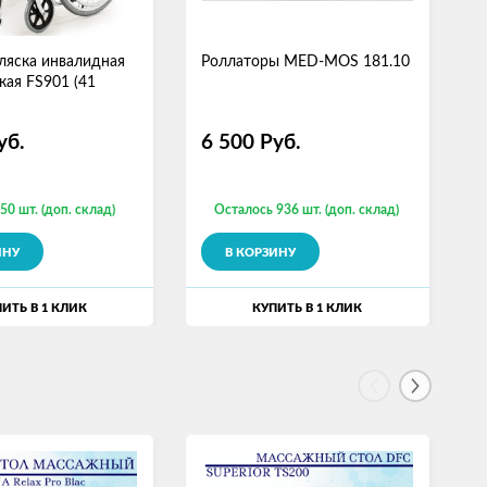
ляска инвалидная
Роллаторы MED-MOS 181.10
К
кая FS901 (41
б
M
(
уб.
6 500
Руб.
50 шт. (доп. склад)
Осталось 936 шт. (доп. склад)
ИНУ
В КОРЗИНУ
ИТЬ В 1 КЛИК
КУПИТЬ В 1 КЛИК