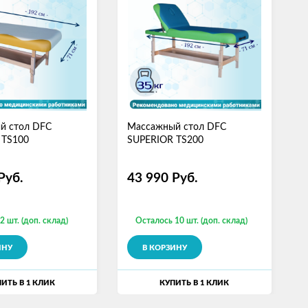
й стол DFC
Массажный стол DFC
С
 TS100
SUPERIOR TS200
М
S
Руб.
43 990
Руб.
2 шт. (доп. склад)
Осталось 10 шт. (доп. склад)
ИНУ
В КОРЗИНУ
ИТЬ В 1 КЛИК
КУПИТЬ В 1 КЛИК