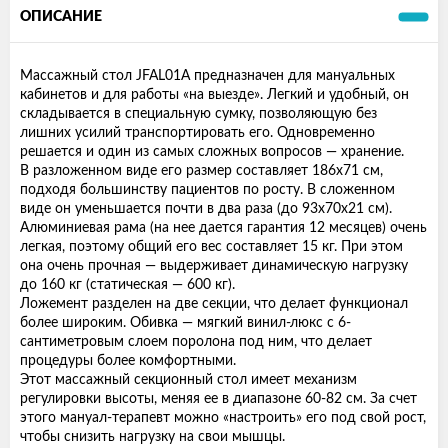
ОПИСАНИЕ
Массажный стол JFAL01A предназначен для мануальных
кабинетов и для работы «на выезде». Легкий и удобный, он
складывается в специальную сумку, позволяющую без
лишних усилий транспортировать его. Одновременно
решается и один из самых сложных вопросов — хранение.
В разложенном виде его размер составляет 186х71 см,
подходя большинству пациентов по росту. В сложенном
виде он уменьшается почти в два раза (до 93х70х21 см).
Алюминиевая рама (на нее дается гарантия 12 месяцев) очень
легкая, поэтому общий его вес составляет 15 кг. При этом
она очень прочная — выдерживает динамическую нагрузку
до 160 кг (статическая — 600 кг).
Ложемент разделен на две секции, что делает функционал
более широким. Обивка — мягкий винил-люкс с 6-
сантиметровым слоем поролона под ним, что делает
процедуры более комфортными.
Этот массажный секционный стол имеет механизм
регулировки высоты, меняя ее в диапазоне 60-82 см. За счет
этого мануал-терапевт можно «настроить» его под свой рост,
чтобы снизить нагрузку на свои мышцы.