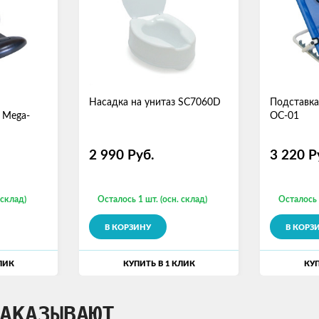
Насадка на унитаз SC7060D
Подставка
 Mega-
ОС-01
2 990
Руб.
3 220
Р
 склад)
Осталось 1 шт. (осн. склад)
Осталось 
В КОРЗИНУ
В КОРЗ
ЛИК
КУПИТЬ В 1 КЛИК
КУП
АКАЗЫВАЮТ