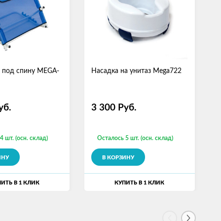
 под спину MEGA-
Насадка на унитаз Mega722
С
M
уб.
3 300
Руб.
4 шт. (осн. склад)
Осталось 5 шт. (осн. склад)
ИНУ
В КОРЗИНУ
ИТЬ В 1 КЛИК
КУПИТЬ В 1 КЛИК