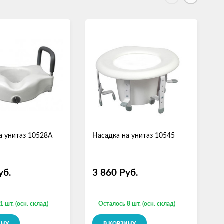
а унитаз 10528А
Насадка на унитаз 10545
Н
уб.
3 860
Руб.
1 шт. (осн. склад)
Осталось 8 шт. (осн. склад)
ИНУ
В КОРЗИНУ