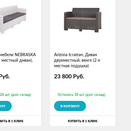
 мебели NEBRASKA
Arizona b:rattan, Диван
A
х местный диван),
двухместный, венге (2-х
т
местная подушка)
м
Руб.
23 800
Руб.
26 шт. (доп. склад)
Осталось 30 шт. (доп. склад)
ИНУ
В КОРЗИНУ
ИТЬ В 1 КЛИК
КУПИТЬ В 1 КЛИК