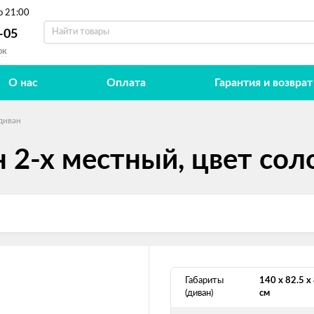
о 21:00
-05
ок
О нас
Оплата
Гарантия и возврат
диван
2-х местный, цвет со
Габариты
140 х 82.5 х
(диван)
см