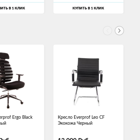
ИТЬ В 1 КЛИК
КУПИТЬ В 1 КЛИК
rprof Ergo Black
Кресло Everprof Leo CF
К
ный
Экокожа Черный
Э