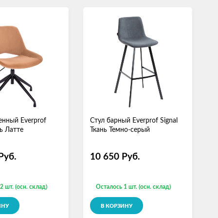
енный Everprof
Стул барный Everprof Signal
С
ь Латте
Ткань Темно-серый
Т
Руб.
10 650
Руб.
2 шт. (осн. склад)
Осталось 1 шт. (осн. склад)
ИНУ
В КОРЗИНУ