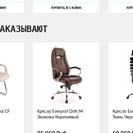
ЛИК
КУПИТЬ В 1 КЛИК
КУП
АКАЗЫВАЮТ
nd CF
Кресло Everprof Drift M
Кресло Eve
Экокожа Коричневый
Ткань Чер