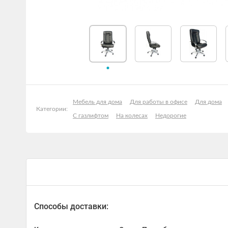
Мебель для дома
Для работы в офисе
Для дома
Категории:
С газлифтом
На колесах
Недорогие
Способы доставки: