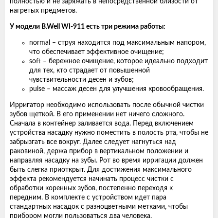
полностью и не заряжать в непосредственной близости от
нагретых предметов.
У модели B.Well WI-911 есть три режима работы:
normal – струя находится под максимальным напором,
что обеспечивает эффективное очищение;
soft – бережное очищение, которое идеально подходит
для тех, кто страдает от повышенной
чувствительности десен и зубов;
pulse – массаж десен для улучшения кровообращения.
Ирригатор необходимо использовать после обычной чистки
зубов щеткой. В его применении нет ничего сложного.
Сначала в контейнер заливается вода. Перед включением
устройства насадку нужно поместить в полость рта, чтобы не
забрызгать все вокруг. Далее следует нагнуться над
раковиной, держа прибор в вертикальном положении и
направляя насадку на зубы. Рот во время ирригации должен
быть слегка приоткрыт. Для достижения максимального
эффекта рекомендуется начинать процесс чистки с
обработки коренных зубов, постепенно переходя к
передним. В комплекте с устройством идет пара
стандартных насадок с разноцветными метками, чтобы
прибором могли пользоваться два человека.