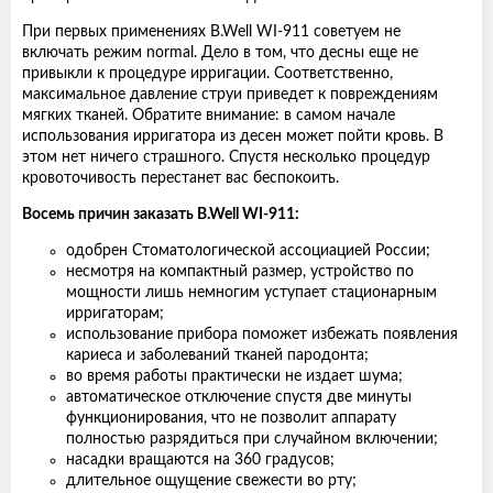
При первых применениях B.Well WI-911 советуем не
включать режим normal. Дело в том, что десны еще не
привыкли к процедуре ирригации. Соответственно,
максимальное давление струи приведет к повреждениям
мягких тканей. Обратите внимание: в самом начале
использования ирригатора из десен может пойти кровь. В
этом нет ничего страшного. Спустя несколько процедур
кровоточивость перестанет вас беспокоить.
Восемь причин заказать B.Well WI-911:
одобрен Стоматологической ассоциацией России;
несмотря на компактный размер, устройство по
мощности лишь немногим уступает стационарным
ирригаторам;
использование прибора поможет избежать появления
кариеса и заболеваний тканей пародонта;
во время работы практически не издает шума;
автоматическое отключение спустя две минуты
функционирования, что не позволит аппарату
полностью разрядиться при случайном включении;
насадки вращаются на 360 градусов;
длительное ощущение свежести во рту;