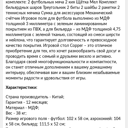
комплекте: 2 футбольных мяча 2 кия Щётка Мел Комплект
бильярдных шаров Треугольник 2 биты 2 шайбы 2 ракетки 2
теннисных мячика Сумка для аксессуаров Механический
счётчик Игровое поле для футбола выполнено из МДФ
толщиной 3 миллиметра с зеленым ламинированным
покрытием из ПВХ, а для бильярда – из МДФ толщиной 4,75
миллиметров с зеленой тканью, состоящей из смеси шерсти
и нейлона, что гарантирует долговечность и превосходное
качество покрытия. Игровой стол Copper – это отличное
приобретение для тех, кто хочет разнообразить свой досуг и
проводить время с семьей и друзьями весело и активно.
Благодаря своей многофункциональности и компактности,
он станет отличным дополнением к вашему домашнему
интерьеру, обеспечивая вам и вашим близким незабываемые
моменты радости и удовольствия от игры.
Характеристики
:
Страна производитель - Китай;
Гарантия - 12 месяцев;
Материал - МДФ;
Вес - 38 кг;
Размер игрового поля - футбол: 102 х 58 см, аэрохоккей: 104
х 58 см, бильярд: 111,5 х 52 см;