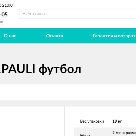
о 21:00
-05
ок
О нас
Оплата
Гарантия и возврат
.PAULI футбол
Вес упаковки
19 кг
2 мяча разм
Мячи