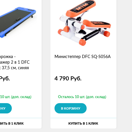
орожка -
Министеппер DFC SQ-S056A
М
ажер 2 в 1 DFC
х 37,5 см, синяя
Руб.
4 790
Руб.
10 шт. (доп. склад)
Осталось 10 шт. (доп. склад)
ИНУ
В КОРЗИНУ
ИТЬ В 1 КЛИК
КУПИТЬ В 1 КЛИК