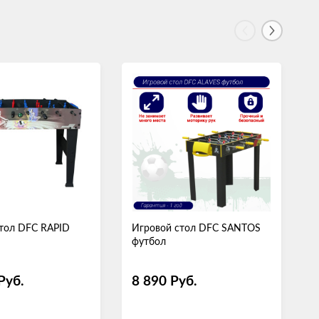
тол DFC RAPID
Игровой стол DFC SANTOS
И
футбол
ф
Руб.
8 890
Руб.