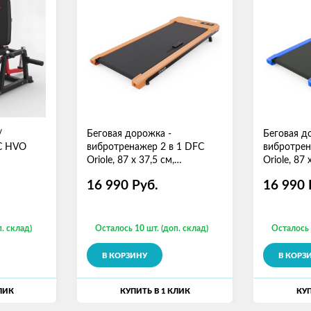
/
Беговая дорожка -
Беговая д
FC HVO
вибротренажер 2 в 1 DFC
вибротрен
Oriole, 87 х 37,5 см,
Oriole, 87 
оранжевая
16 990
Руб.
16 990
. склад)
Осталось 10 шт. (доп. склад)
Осталось 
В КОРЗИНУ
В КОРЗ
ЛИК
КУПИТЬ В 1 КЛИК
КУП