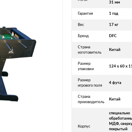
31 мм
Гарантия
1 год
Вес
17 кг
Бренд
DFC
Страна
Китай
изготовитель
Размер
124 х 60 х 1
упаковки
Размер
4 фута
игрового поля
Страна
Китай
производитель
специально
обработанн
МДФ, сверх
Корпус
покрытый