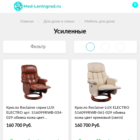
0
Главная
Для дома и семьи
Мебель для дома
Усиленные
Фильтр
Кресло Reclainer серия LUX
Кресло Reclainer LUX ELECTRO
ELECTRO арт. S16099RWB-034-
S16099RWB-061-029 обивка
029 обивка кожа цвет
кожа цвет кремовый (светл)
коричневый
160 700
Руб.
160 700
Руб.