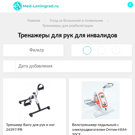
0
Главная
Уход за больными и пожилыми
Тренажеры для реабилитации
Тренажеры для рук для инвалидов
Фильтр
Дата добавления
Тренажер Barry для рук и ног
Велотренажер педальный с
24397/PR
электродвигателем Оптим HSM-
50CE