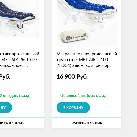
ротивопролежневый
Матрас противопролежневый
 MET AIR PRO-900
трубчатый MET AIR T-100
люм.компрес,
(18254) алюм. компрессор,
я, функция статик
вентиляция, функц статик
Руб.
16 900
Руб.
2 шт. (доп. склад)
Осталось 1 шт. (осн. склад)
ИНУ
В КОРЗИНУ
ИТЬ В 1 КЛИК
КУПИТЬ В 1 КЛИК