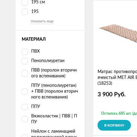
195 см
195
показать еще
МАТЕРИАЛ
ПВХ
Пенополиуретан
ПВВ (поролон вторичн
Матрас противопр
ого вспенивания)
ячеистый MET AIR 
(18253)
ППУ (пенополиуретан)
+ ПВВ (поролон вторич
3 900
Руб.
ного вспенивания)
ППУ
Осталось 685 шт. (д
Вязкоэластик | ПВВ | П
ПУ
В КОРЗИНУ
Нейлон с ламинацией