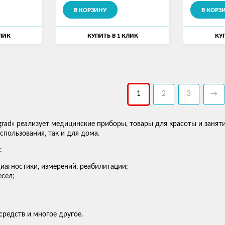
В КОРЗИНУ
В КОРЗ
КЛИК
КУПИТЬ В 1 КЛИК
КУП
1
2
3
→
grad» реализует медицинские приборы, товары для красоты и занят
пользования, так и для дома.
:
иагностики, измерений, реабилитации;
сел;
средств и многое другое.