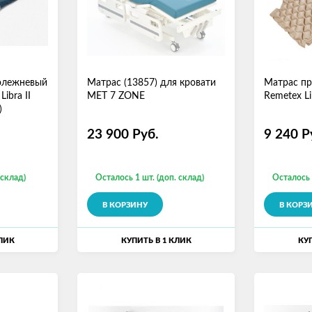
олежневый
Матрас (13857) для кровати
Матрас п
ibra II
MET 7 ZONE
Remetex Li
)
23 900
Руб.
9 240
Р
 склад)
Осталось 1 шт. (доп. склад)
Осталось 
В КОРЗИНУ
В КОРЗ
КЛИК
КУПИТЬ В 1 КЛИК
КУП