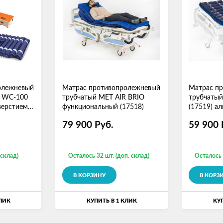
олежневый
Матрас противопролежневый
Матрас п
R WC-100
трубчатый MET AIR BRIO
трубчатый
верстием
функциональный (17518)
(17519) а
вентиляци
79 900
Руб.
59 900
 склад)
Осталось 32 шт. (доп. склад)
Осталось 
В КОРЗИНУ
В КОРЗ
КЛИК
КУПИТЬ В 1 КЛИК
КУП