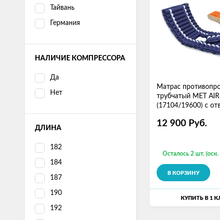
Тайвань
Германия
НАЛИЧИЕ КОМПРЕССОРА
Да
Матрас противопр
Нет
трубчатый МЕТ AI
(17104/19600) с от
для туалета
12 900
Руб.
ДЛИНА
182
Осталось 2 шт. (осн.
184
В КОРЗИНУ
187
190
КУПИТЬ В 1 
192