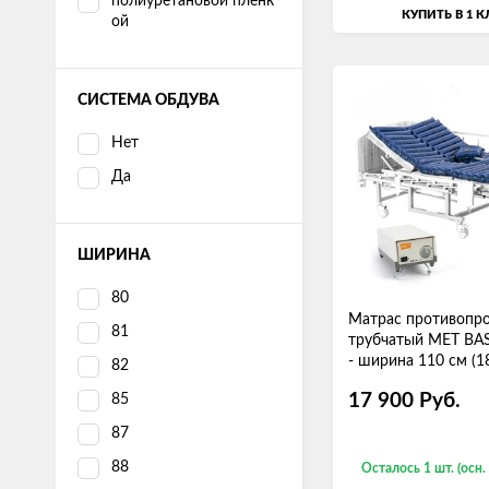
полиуретановой пленк
КУПИТЬ В 1 
ой
СИСТЕМА ОБДУВА
Нет
Да
ШИРИНА
80
Матрас противопр
81
трубчатый MET BA
- ширина 110 см (1
82
отверстием для ту
17 900
Руб.
85
87
88
Осталось 1 шт. (осн.