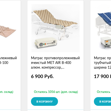
олежневый
Матрас противопролежневый
Матрас п
B-100
ячеистый MET AIR B-400
трубчатый
алюм. компрессор,
ширина 12
вентиляция и функция статик
6 900
Руб.
17 900
оп. склад)
Осталось 1056 шт. (доп. склад)
Осталось 
В КОРЗИНУ
В КОРЗ