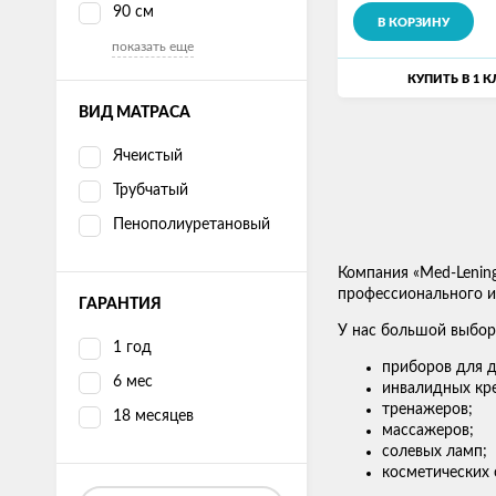
90 см
В КОРЗИНУ
показать еще
КУПИТЬ В 1 
ВИД МАТРАСА
Ячеистый
Трубчатый
Пенополиуретановый
Компания «Med-Lenin
профессионального ис
ГАРАНТИЯ
У нас большой выбор
1 год
приборов для д
6 мес
инвалидных кре
тренажеров;
18 месяцев
массажеров;
солевых ламп;
косметических 