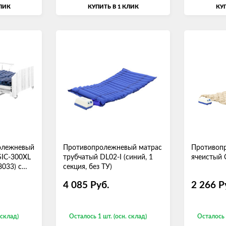
КЛИК
КУПИТЬ В 1 КЛИК
КУП
олежневый
Противопролежневый матрас
Противоп
SIC-300XL
трубчатый DL02-I (синий, 1
ячеистый 
8033) с
секция, без ТУ)
алета
4 085
Руб.
2 266
Р
 склад)
Осталось 1 шт. (осн. склад)
Осталось 