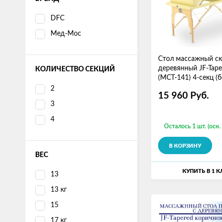
DFC
Мед-Мос
Стол массажный с
деревянный JF-Tape
КОЛИЧЕСТВО СЕКЦИЙ
(МСТ-141) 4-секц (
2
15 960
Руб.
3
4
Осталось 1 шт. (осн.
В КОРЗИНУ
ВЕС
КУПИТЬ В 1 
13
13 кг
15
17 кг