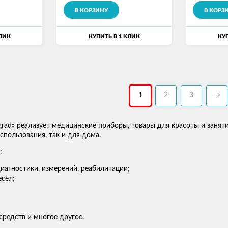
В КОРЗИНУ
В КОРЗ
КЛИК
КУПИТЬ В 1 КЛИК
КУП
1
2
3
→
grad» реализует медицинские приборы, товары для красоты и занят
пользования, так и для дома.
:
иагностики, измерений, реабилитации;
сел;
средств и многое другое.