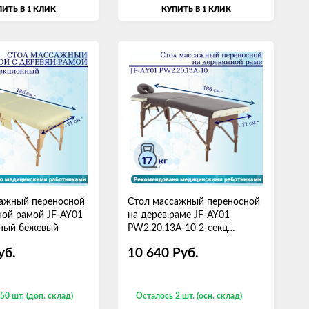
ИТЬ В 1 КЛИК
КУПИТЬ В 1 КЛИК
сажный переносной
Стол массажный переносной
ной рамой JF-AY01
на дерев.раме JF-AY01
нный бежевый
PW2.20.13A-10 2-секц
коричн/кремов
уб.
10 640
Руб.
50 шт. (доп. склад)
Осталось 2 шт. (осн. склад)