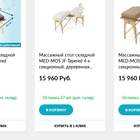
кладной
Массажный стол складной
Массажны
red
MED-MOS JF-Tapered 4-х
MED-MOS J
секционный, деревянная
секционны
рама, белый
15 960
Руб.
15 960
оп. склад)
Осталось 37 шт. (доп. склад)
Осталось 
В КОРЗИНУ
В КОРЗ
КЛИК
КУПИТЬ В 1 КЛИК
КУП