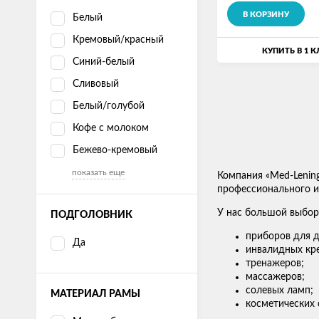
В КОРЗИНУ
Белый
Кремовый/красный
КУПИТЬ В 1 
Синий-белый
Сливовый
Белый/голубой
Кофе с молоком
Бежево-кремовый
показать еще
Компания «Med-Lenin
профессионального ис
У нас большой выбор
ПОДГОЛОВНИК
приборов для д
Да
инвалидных кре
тренажеров;
массажеров;
солевых ламп;
МАТЕРИАЛ РАМЫ
косметических 