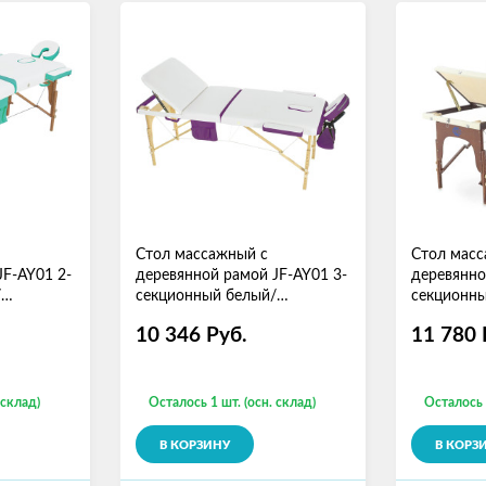
Стол массажный с
Стол масс
JF-AY01 2-
деревянной рамой JF-AY01 3-
деревянно
/
секционный белый/
секционны
фиолетовый
кремовый
10 346
Руб.
11 780
 склад)
Осталось 1 шт. (осн. склад)
Осталось 
В КОРЗИНУ
В КОРЗ