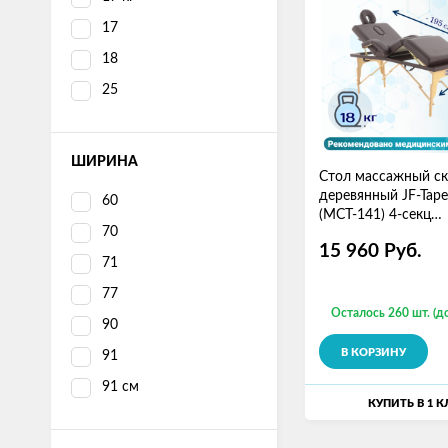
17
18
25
ШИРИНА
Стол массажный с
деревянный JF-Tape
60
(МСТ-141) 4-секц
70
(коричневый)
15 960
Руб.
71
77
Осталось 260 шт. (д
90
В КОРЗИНУ
91
91 см
КУПИТЬ В 1 