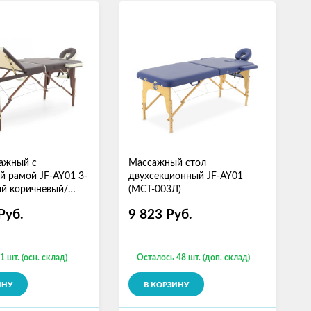
ажный с
Массажный стол
й рамой JF-AY01 3-
двухсекционный JF-AY01
й коричневый/
(МСТ-003Л)
Руб.
9 823
Руб.
1 шт. (осн. склад)
Осталось 48 шт. (доп. склад)
ИНУ
В КОРЗИНУ