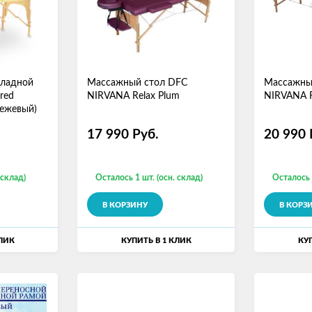
кладной
Массажный стол DFC
Массажны
red
NIRVANA Relax Plum
NIRVANA R
бежевый)
17 990
Руб.
20 990
 склад)
Осталось 1 шт. (осн. склад)
Осталось 
В КОРЗИНУ
В КОРЗ
КЛИК
КУПИТЬ В 1 КЛИК
КУП