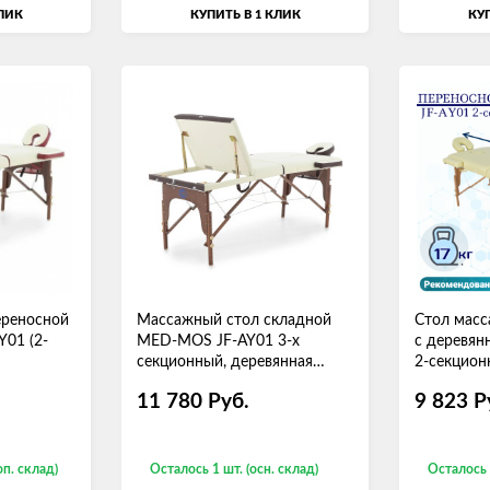
КЛИК
КУПИТЬ В 1 КЛИК
КУП
ереносной
Массажный стол складной
Стол мас
Y01 (2-
MED-MOS JF-AY01 3-х
с деревян
секционный, деревянная
2-секцио
рама, кремовый-коричневый
11 780
Руб.
9 823
Р
оп. склад)
Осталось 1 шт. (осн. склад)
Осталось 