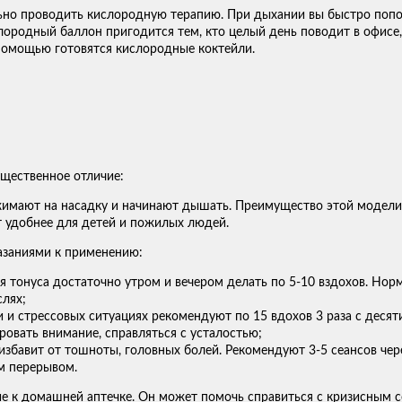
но проводить кислородную терапию. При дыхании вы быстро попол
ислородный баллон пригодится тем, кто целый день поводит в офис
 помощью готовятся кислородные коктейли.
ущественное отличие:
жимают на насадку и начинают дышать. Преимущество этой модели в
 удобнее для детей и пожилых людей.
азаниями к применению:
 тонуса достаточно утром и вечером делать по 5-10 вздохов. Нор
лях;
и и стрессовых ситуациях рекомендуют по 15 вдохов 3 раза с дес
овать внимание, справляться с усталостью;
збавит от тошноты, головных болей. Рекомендуют 3-5 сеансов чере
им перерывом.
 к домашней аптечке. Он может помочь справиться с кризисным с