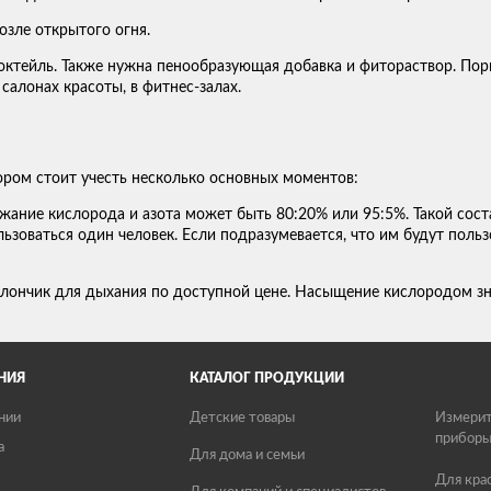
зле открытого огня.
октейль. Также нужна пенообразующая добавка и фитораствор. Пор
 салонах красоты, в фитнес-залах.
ором стоит учесть несколько основных моментов:
ание кислорода и азота может быть 80:20% или 95:5%. Такой сост
ьзоваться один человек. Если подразумевается, что им будут польз
лончик для дыхания по доступной цене. Насыщение кислородом зн
НИЯ
КАТАЛОГ ПРОДУКЦИИ
нии
Детские товары
Измерит
прибор
а
Для дома и семьи
Для кра