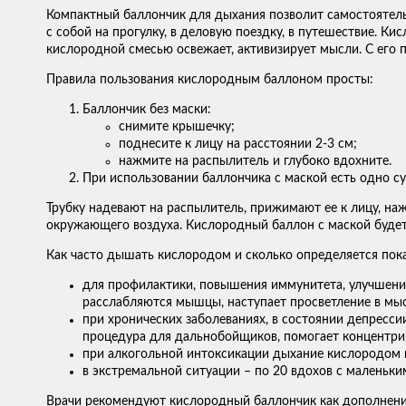
Компактный баллончик для дыхания позволит самостоятель
с собой на прогулку, в деловую поездку, в путешествие. К
кислородной смесью освежает, активизирует мысли. С его
Правила пользования кислородным баллоном просты:
Баллончик без маски:
снимите крышечку;
поднесите к лицу на расстоянии 2-3 см;
нажмите на распылитель и глубоко вдохните.
При использовании баллончика с маской есть одно с
Трубку надевают на распылитель, прижимают ее к лицу, на
окружающего воздуха. Кислородный баллон с маской будет
Как часто дышать кислородом и сколько определяется пок
для профилактики, повышения иммунитета, улучшения
расслабляются мышцы, наступает просветление в мыс
при хронических заболеваниях, в состоянии депресси
процедура для дальнобойщиков, помогает концентрир
при алкогольной интоксикации дыхание кислородом и
в экстремальной ситуации – по 20 вдохов с маленьк
Врачи рекомендуют кислородный баллончик как дополнение