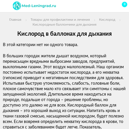
0
Главная
Товары для профилактики и лечения
Кислород
Кислородные баллончики для дыхания
Кислород в баллонах для дыхания
В этой категории нет ни одного товара.
В больших городах жители дышат воздухом, который
перенасыщен вредными выбросами заводов, предприятий,
выхлопными газами. Этот воздух малополезный. Наш организм
постоянно испытывает недостаток кислорода, а его нехватка
(гипоксия) приводит к негативным последствиям для здоровья.
Испытывая быструю утомляемость, слабость, головные боли,
плохое самочувствие мало кто связывает эти симптомы с нашей
запущенной экологией. Длительное время находиться на
природе, подальше от города – решение проблемы, но
доступно это далеко не для всех. Кислородный баллон для
дыхания – это хороший выход из ситуации. Напитать кровь и
ткани газовой смесью, насыщенной кислородом, будет полезно
всем. Если вовремя определить нехватку кислорода в крови, то
справиться с заболеванием будет легче. Показатель,