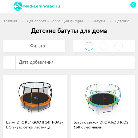
0
Главная
Для спорта и коррекции фигуры
Батуты
Детские
Детские батуты для дома
Фильтр
Дата добавления
Батут DFC KENGOO II 14FT-BAS-
Батут с сеткой DFC A.KOU KIDS
BO внутр.сетка, лестница
16ft с лестницей