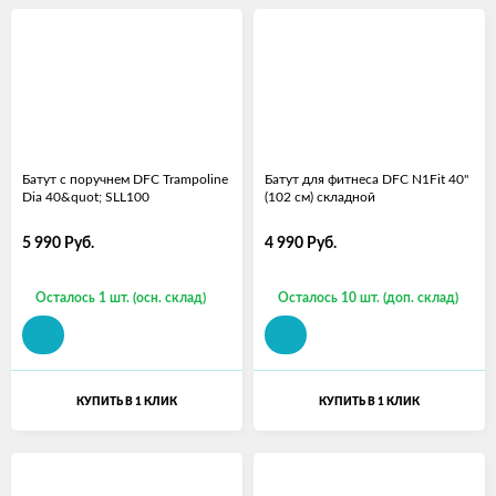
Батут с поручнем DFC Trampoline
Батут для фитнеса DFC N1Fit 40''
Dia 40&quot; SLL100
(102 см) складной
5 990
Руб.
4 990
Руб.
Осталось 1 шт. (осн. склад)
Осталось 10 шт. (доп. склад)
КУПИТЬ В 1 КЛИК
КУПИТЬ В 1 КЛИК