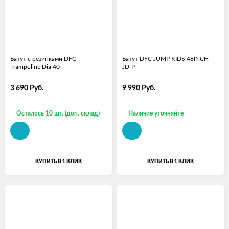
Батут с резинками DFC
Батут DFC JUMP KIDS 48INCH-
Trampoline Dia 40
JD-P
3 690
Руб.
9 990
Руб.
Осталось 10 шт. (доп. склад)
Наличие уточняйте
КУПИТЬ В 1 КЛИК
КУПИТЬ В 1 КЛИК