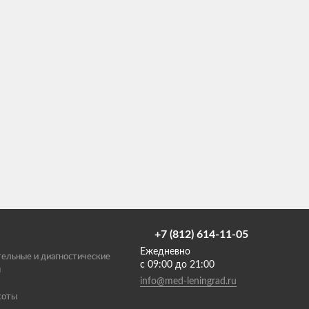
+7 (812) 614-11-05
Ежедневно
ельные и диагностические
с 09:00 до 21:00
ы
info@med-leningrad.ru
соты