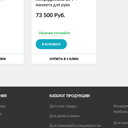
манжета для руки
73 500
Руб.
Наличие уточняйте
В КОРЗИНУ
КЛИК
КУПИТЬ В 1 КЛИК
НИЯ
КАТАЛОГ ПРОДУКЦИИ
нии
Детские товары
Измерит
прибор
а
Для дома и семьи
Для кра
Для компаний и специалистов