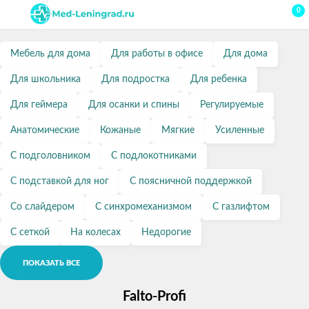
0
Мебель для дома
Для работы в офисе
Для дома
Для школьника
Для подростка
Для ребенка
Для геймера
Для осанки и спины
Регулируемые
Анатомические
Кожаные
Мягкие
Усиленные
С подголовником
С подлокотниками
С подставкой для ног
С поясничной поддержкой
Со слайдером
С синхромеханизмом
С газлифтом
С сеткой
На колесах
Недорогие
ПОКАЗАТЬ ВСЕ
Falto-Profi