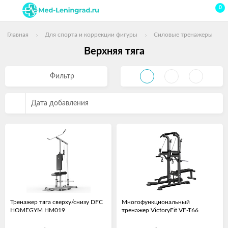
0
Главная
Для спорта и коррекции фигуры
Силовые тренажеры
Верхняя тяга
Фильтр
Дата добавления
Тренажер тяга сверху/снизу DFC
Многофункциональный
HOMEGYM HM019
тренажер VictoryFit VF-T66