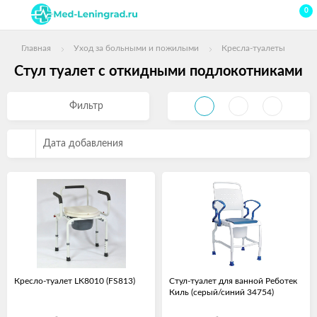
0
Главная
Уход за больными и пожилыми
Кресла-туалеты
Стул туалет с откидными подлокотниками
Фильтр
Дата добавления
Кресло-туалет LK8010 (FS813)
Стул-туалет для ванной Реботек
Киль (серый/синий 34754)