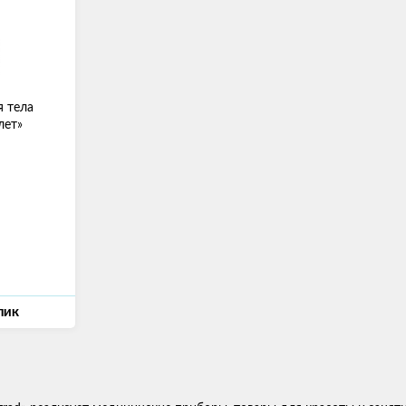
 тела
лет»
КЛИК