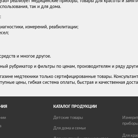
grad» реализует медицинские приборы, товары для красоты и занят
пользования, так и для дома.
:
иагностики, измерений, реабилитации;
сел;
средств и многое другое.
ный рубрикатор и фильтры по ценам, производителям и ряду други
газине медтехники только сертифицированные товары. Консультан
тупные цены, гибкая система оплаты, быстрая и качественная доста
НИЯ
КАТАЛОГ ПРОДУКЦИИ
нии
Детские товары
Измерит
прибор
а
Для дома и семьи
Для кра