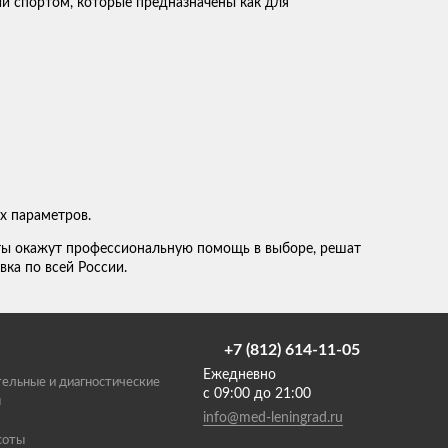
ий спортом, которые предназначены как для
х параметров.
ты окажут профессиональную помощь в выборе, решат
вка по всей России.
+7 (812) 614-11-05
Ежедневно
ельные и диагностические
с 09:00 до 21:00
ы
info@med-leningrad.ru
соты