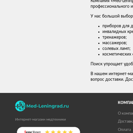
Компания «Med-Lenin
профессионального ис
У нас большой выбор
приборов для д
инвалидных кре
тренажеров;
массажеров;
солевых ламп;
косметических 
Поиск упрощает удоб
В нашем интернет-ма
вопрос доставки. Дос
КОМПА
О компа
Интернет-магазин медтехники
Доставк
Оплата